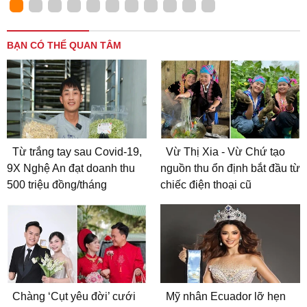
BẠN CÓ THỂ QUAN TÂM
Từ trắng tay sau Covid-19,
Vừ Thị Xia - Vừ Chứ tạo
9X Nghệ An đạt doanh thu
nguồn thu ổn định bắt đầu từ
500 triệu đồng/tháng
chiếc điện thoại cũ
Chàng ‘Cụt yêu đời’ cưới
Mỹ nhân Ecuador lỡ hẹn