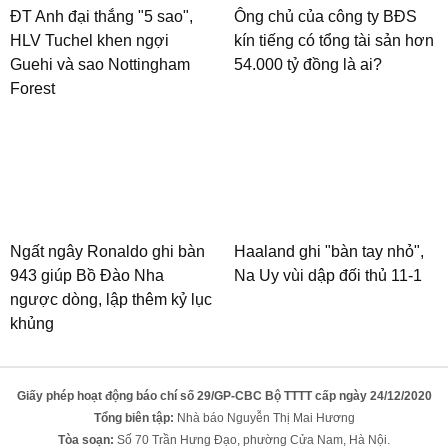
ĐT Anh đại thắng "5 sao",
Ông chủ của công ty BĐS
HLV Tuchel khen ngợi
kín tiếng có tổng tài sản hơn
Guehi và sao Nottingham
54.000 tỷ đồng là ai?
Forest
Ngất ngây Ronaldo ghi bàn
Haaland ghi "bàn tay nhỏ",
943 giúp Bồ Đào Nha
Na Uy vùi dập đối thủ 11-1
ngược dòng, lập thêm kỷ lục
khủng
Giấy phép hoạt động báo chí số 29/GP-CBC Bộ TTTT cấp ngày 24/12/2020
Tổng biên tập:
Nhà báo Nguyễn Thị Mai Hương
Tòa soạn:
Số 70 Trần Hưng Đạo, phường Cửa Nam, Hà Nội.