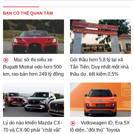
BẠN CÓ THỂ QUAN TÂM
Mục sở thị siêu xe
Gói thầu hơn 5,8 tỷ tại xã
Bugatti Mistral odo hơn 500
Tân Tiến: Duy nhất một nhà
km, rao bán hơn 249 tỷ đồng
thầu dự, tiết kiệm 0,5%
Lý do nào khiến Mazda CX-
Volkswagen ID. Era 5X
70 và CX-90 phải "chật vật"
lộ diện, "đối thủ" Toyota