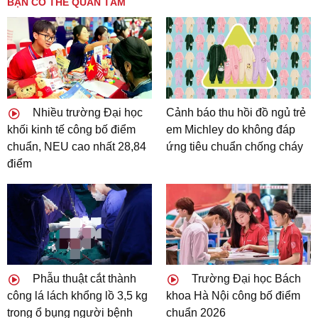
BẠN CÓ THỂ QUAN TÂM
Nhiều trường Đại học
Cảnh báo thu hồi đồ ngủ trẻ
khối kinh tế công bố điểm
em Michley do không đáp
chuẩn, NEU cao nhất 28,84
ứng tiêu chuẩn chống cháy
điểm
Phẫu thuật cắt thành
Trường Đại học Bách
công lá lách khổng lồ 3,5 kg
khoa Hà Nội công bố điểm
trong ổ bụng người bệnh
chuẩn 2026