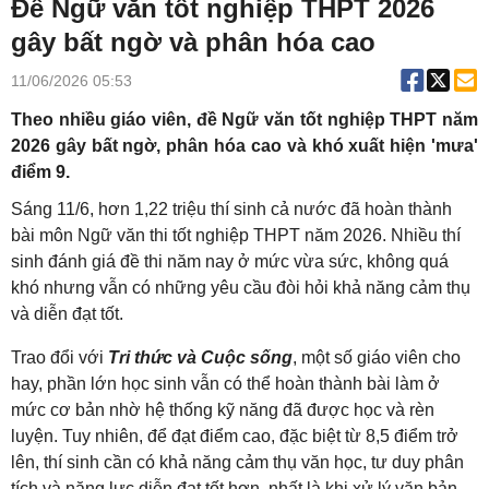
Đề Ngữ văn tốt nghiệp THPT 2026
gây bất ngờ và phân hóa cao
11/06/2026 05:53
Theo nhiều giáo viên, đề Ngữ văn tốt nghiệp THPT năm
2026 gây bất ngờ, phân hóa cao và khó xuất hiện 'mưa'
điểm 9.
Sáng 11/6, hơn 1,22 triệu thí sinh cả nước đã hoàn thành
bài môn Ngữ văn thi tốt nghiệp THPT năm 2026. Nhiều thí
sinh đánh giá đề thi năm nay ở mức vừa sức, không quá
khó nhưng vẫn có những yêu cầu đòi hỏi khả năng cảm thụ
và diễn đạt tốt.
Trao đổi với
Tri thức và Cuộc sống
, một số giáo viên cho
hay, phần lớn học sinh vẫn có thể hoàn thành bài làm ở
mức cơ bản nhờ hệ thống kỹ năng đã được học và rèn
luyện. Tuy nhiên, để đạt điểm cao, đặc biệt từ 8,5 điểm trở
lên, thí sinh cần có khả năng cảm thụ văn học, tư duy phân
tích và năng lực diễn đạt tốt hơn, nhất là khi xử lý văn bản