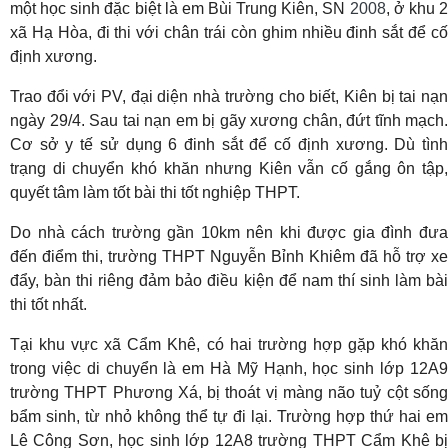
một học sinh đặc biệt là em Bùi Trung Kiên, SN
2008
, ở khu 
xã Hạ Hòa, đi thi với chân trái còn ghim nhiều đinh sắt để cố
định xương.
Trao đổi với PV, đại diện nhà trường cho biết, Kiên bị tai nạn
ngày 29/4. Sau tai nạn em bị gãy xương chân, đứt tĩnh mạch.
Cơ sở y tế sử dụng 6 đinh sắt để cố định xương. Dù tình
trạng di chuyển khó khăn nhưng Kiên vẫn cố gắng ôn tập,
quyết tâm làm tốt bài thi tốt nghiệp THPT.
Do nhà cách trường gần 10km nên khi được gia đình đưa
đến điểm thi, trường THPT Nguyễn Bỉnh Khiêm đã hỗ trợ xe
đẩy, bàn thi riêng đảm bảo điều kiện để nam thí sinh làm bài
thi tốt nhất.
Tại khu vực xã Cẩm Khê, có hai trường hợp gặp khó khăn
trong việc di chuyển là em Hà Mỹ Hạnh, học sinh lớp 12A9
trường THPT Phương Xá, bị thoát vị màng não tuỷ cột sống
bẩm sinh, từ nhỏ không thể tự đi lại. Trường hợp thứ hai em
Lê Công Sơn, học sinh lớp 12A8 trường THPT Cẩm Khê bị