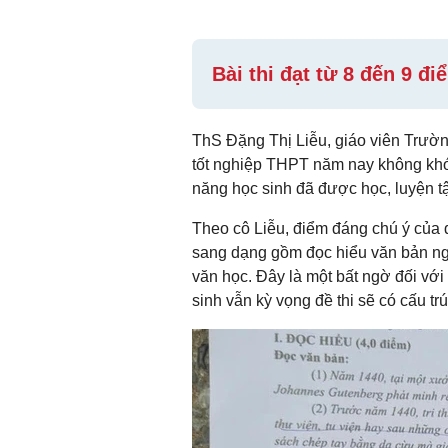
Bài thi đạt từ 8 đến 9 đ
ThS Đặng Thị Liễu, giáo viên Trườ
tốt nghiệp THPT năm nay không khó
năng học sinh đã được học, luyện tập
Theo cô Liễu, điểm đáng chú ý của đ
sang dạng gồm đọc hiểu văn bản nghị
văn học. Đây là một bất ngờ đối với 
sinh vẫn kỳ vọng đề thi sẽ có cấu t