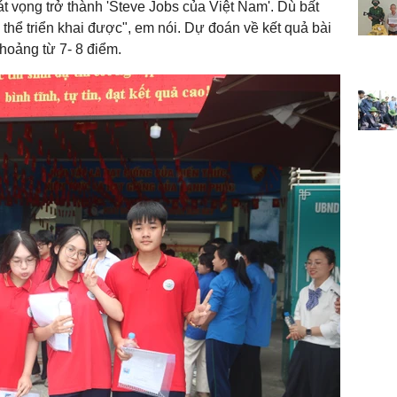
t vọng trở thành 'Steve Jobs của Việt Nam'. Dù bất
thể triển khai được", em nói. Dự đoán về kết quả bài
khoảng từ 7- 8 điểm.