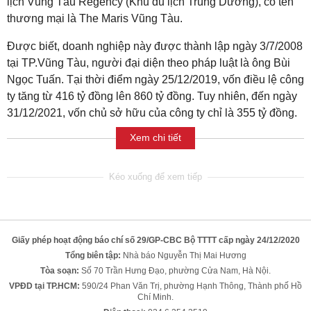
lịch Vũng Tàu Regency (Khu du lịch Trùng Dương), có tên
thương mại là The Maris Vũng Tàu.
Được biết, doanh nghiệp này được thành lập ngày 3/7/2008
tại TP.Vũng Tàu, người đại diện theo pháp luật là ông Bùi
Ngọc Tuấn. Tại thời điểm ngày 25/12/2019, vốn điều lệ công
ty tăng từ 416 tỷ đồng lên 860 tỷ đồng. Tuy nhiên, đến ngày
31/12/2021, vốn chủ sở hữu của công ty chỉ là 355 tỷ đồng.
Xem chi tiết
Giấy phép hoạt động báo chí số 29/GP-CBC Bộ TTTT cấp ngày 24/12/2020
Tổng biên tập:
Nhà báo Nguyễn Thị Mai Hương
Tòa soạn:
Số 70 Trần Hưng Đạo, phường Cửa Nam, Hà Nội.
VPĐD tại TP.HCM:
590/24 Phan Văn Trị, phường Hạnh Thông, Thành phố Hồ
Chí Minh.