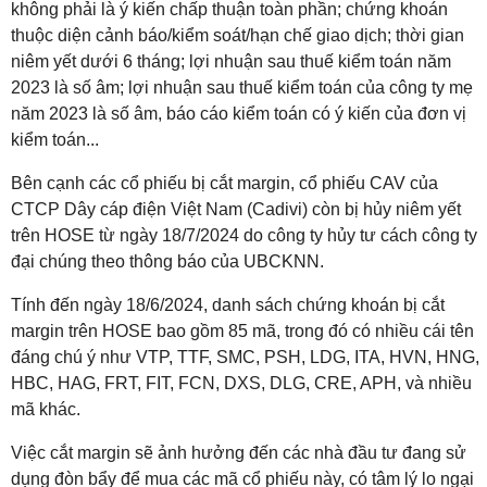
không phải là ý kiến chấp thuận toàn phần; chứng khoán
thuộc diện cảnh báo/kiểm soát/hạn chế giao dịch; thời gian
niêm yết dưới 6 tháng; lợi nhuận sau thuế kiểm toán năm
2023 là số âm; lợi nhuận sau thuế kiểm toán của công ty mẹ
năm 2023 là số âm, báo cáo kiểm toán có ý kiến của đơn vị
kiểm toán...
Bên cạnh các cổ phiếu bị cắt margin, cổ phiếu CAV của
CTCP Dây cáp điện Việt Nam (Cadivi) còn bị hủy niêm yết
trên HOSE từ ngày 18/7/2024 do công ty hủy tư cách công ty
đại chúng theo thông báo của UBCKNN.
Tính đến ngày 18/6/2024, danh sách chứng khoán bị cắt
margin trên HOSE bao gồm 85 mã, trong đó có nhiều cái tên
đáng chú ý như VTP, TTF, SMC, PSH, LDG, ITA, HVN, HNG,
HBC, HAG, FRT, FIT, FCN, DXS, DLG, CRE, APH, và nhiều
mã khác.
Việc cắt margin sẽ ảnh hưởng đến các nhà đầu tư đang sử
dụng đòn bẩy để mua các mã cổ phiếu này, có tâm lý lo ngại