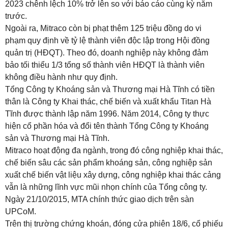
2023 chênh lệch 10% trở lên so với báo cáo cùng kỳ năm
trước.
Ngoài ra, Mitraco còn bị phạt thêm 125 triệu đồng do vi
phạm quy định về tỷ lệ thành viên độc lập trong Hội đồng
quản trị (HĐQT). Theo đó, doanh nghiệp này không đảm
bảo tối thiểu 1/3 tổng số thành viên HĐQT là thành viên
không điều hành như quy định.
Tổng Công ty Khoáng sản và Thương mại Hà Tĩnh có tiền
thân là Công ty Khai thác, chế biến và xuất khẩu Titan Hà
Tĩnh được thành lập năm 1996. Năm 2014, Công ty thực
hiện cổ phần hóa và đổi tên thành Tổng Công ty Khoáng
sản và Thương mại Hà Tĩnh.
Mitraco hoạt động đa ngành, trong đó công nghiệp khai thác,
chế biến sâu các sản phẩm khoáng sản, công nghiệp sản
xuất chế biến vật liệu xây dựng, công nghiệp khai thác cảng
vẫn là những lĩnh vực mũi nhọn chính của Tổng công ty.
Ngày 21/10/2015, MTA chính thức giao dịch trên sàn
UPCoM.
Trên thị trường chứng khoán, đóng cửa phiên 18/6, cổ phiếu