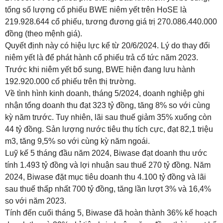
tổng số lượng cổ phiếu BWE niêm yết trên HoSE là
219.928.644 cổ phiếu, tương đương giá trị 270.086.440.000
đồng (theo mệnh giá).
Quyết định này có hiệu lực kể từ 20/6/2024. Lý do thay đổi
niêm yết là để phát hành cổ phiếu trả cổ tức năm 2023.
Trước khi niêm yết bổ sung, BWE hiện đang lưu hành
192.920.000 cổ phiếu trên thị trường.
Về tình hình kinh doanh, tháng 5/2024, doanh nghiệp ghi
nhận tổng doanh thu đạt 323 tỷ đồng, tăng 8% so với cùng
kỳ năm trước. Tuy nhiên, lãi sau thuế giảm 35% xuống còn
44 tỷ đồng. Sản lượng nước tiêu thụ tích cực, đạt 82,1 triệu
m3, tăng 9,5% so với cùng kỳ năm ngoái.
Luỹ kế 5 tháng đầu năm 2024, Biwase đạt doanh thu ước
tính 1.493 tỷ đồng và lợi nhuận sau thuế 270 tỷ đồng. Năm
2024, Biwase đặt mục tiêu doanh thu 4.100 tỷ đồng và lãi
sau thuế thấp nhất 700 tỷ đồng, tăng lần lượt 3% và 16,4%
so với năm 2023.
Tính đến cuối tháng 5, Biwase đã hoàn thành 36% kế hoạch