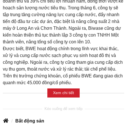
doanh thu và 39% chỉ tiêu lợi nhuận năm, đồng thời vượt kế
hoạch sản lượng nước tiêu thụ. Trong tháng 6, công ty sẽ
tập trung tăng cường năng lực cung cấp nước, đẩy nhanh
tiến độ đầu tư các dự án, đặc biệt là nâng công suất 2 nhà
máy ở Long An và Chơn Thành. Ngoài ra, Biwase cũng dự
kiến hoàn thiện thủ tục thành lập 3 công ty con TNHH Một
thành viên, nâng tổng số công ty con lên 10.
Được biết, BWE hoạt động chính trong lĩnh vực khai thác,
xử lý và cung cấp nước sạch phục vụ sinh hoạt đô thị và
công nghiệp. Ngoài ra, công ty cũng tham gia cung cấp dịch
vụ thu gom, thoát nước và xử lý rác thải; tái chế phế liệu.
Trên thị trường chứng khoán, cổ phiếu BWE đang giao dịch
quanh mức 45.000 đồng/cổ phiếu.
Xem chi tiết
Bất động sản