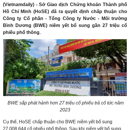
(Vietnamdaily) - Sở Giao dịch Chứng khoán Thành phố
Hồ Chí Minh (HoSE) đã ra quyết định chấp thuận cho
Công ty Cổ phần - Tổng Công ty Nước - Môi trường
Bình Dương (BWE) niêm yết bổ sung gần 27 triệu cổ
phiếu phổ thông.
BWE sắp phát hành hơn 27 triệu cổ phiếu trả cổ tức năm
2023
Cụ thể, HoSE chấp thuận cho BWE niêm yết bổ sung
27.008.644 cổ phiếu phổ thông. Sau khi niêm yết bổ sung,