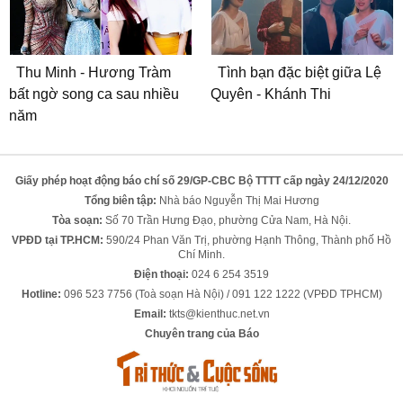
Thu Minh - Hương Tràm
Tình bạn đặc biệt giữa Lệ
bất ngờ song ca sau nhiều
Quyên - Khánh Thi
năm
Giấy phép hoạt động báo chí số 29/GP-CBC Bộ TTTT cấp ngày 24/12/2020
Tổng biên tập:
Nhà báo Nguyễn Thị Mai Hương
Tòa soạn:
Số 70 Trần Hưng Đạo, phường Cửa Nam, Hà Nội.
VPĐD tại TP.HCM:
590/24 Phan Văn Trị, phường Hạnh Thông, Thành phố Hồ
Chí Minh.
Điện thoại:
024 6 254 3519
Hotline:
096 523 7756 (Toà soạn Hà Nội) / 091 122 1222 (VPĐD TPHCM)
Email:
tkts@kienthuc.net.vn
Chuyên trang của Báo