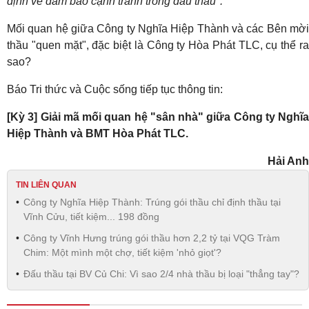
định về đảm bảo cạnh tranh trong đấu thầu".
Mối quan hệ giữa Công ty Nghĩa Hiệp Thành và các Bên mời
thầu "quen mặt", đặc biệt là Công ty Hòa Phát TLC, cụ thể ra
sao?
Báo Tri thức và Cuộc sống tiếp tục thông tin:
[Kỳ 3] Giải mã mối quan hệ "sân nhà" giữa Công ty Nghĩa
Hiệp Thành và BMT Hòa Phát TLC.
Hải Anh
TIN LIÊN QUAN
Công ty Nghĩa Hiệp Thành: Trúng gói thầu chỉ định thầu tại
Vĩnh Cửu, tiết kiệm... 198 đồng
Công ty Vĩnh Hưng trúng gói thầu hơn 2,2 tỷ tại VQG Tràm
Chim: Một mình một chợ, tiết kiệm 'nhỏ giọt'?
Đấu thầu tại BV Củ Chi: Vì sao 2/4 nhà thầu bị loại "thẳng tay"?