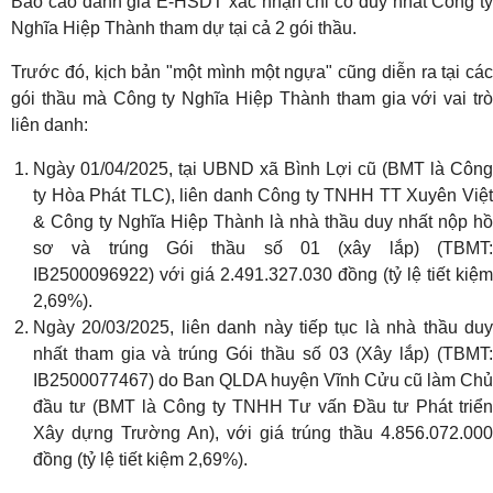
Báo cáo đánh giá E-HSDT xác nhận chỉ có duy nhất Công ty
Nghĩa Hiệp Thành tham dự tại cả 2 gói thầu.
Trước đó, kịch bản "một mình một ngựa" cũng diễn ra tại các
gói thầu mà Công ty Nghĩa Hiệp Thành tham gia với vai trò
liên danh:
Ngày 01/04/2025, tại UBND xã Bình Lợi cũ (BMT là Công
ty Hòa Phát TLC), liên danh Công ty TNHH TT Xuyên Việt
& Công ty Nghĩa Hiệp Thành là nhà thầu duy nhất nộp hồ
sơ và trúng Gói thầu số 01 (xây lắp) (TBMT:
IB2500096922) với giá 2.491.327.030 đồng (tỷ lệ tiết kiệm
2,69%).
Ngày 20/03/2025, liên danh này tiếp tục là nhà thầu duy
nhất tham gia và trúng Gói thầu số 03 (Xây lắp) (TBMT:
IB2500077467) do Ban QLDA huyện Vĩnh Cửu cũ làm Chủ
đầu tư (BMT là Công ty TNHH Tư vấn Đầu tư Phát triển
Xây dựng Trường An), với giá trúng thầu 4.856.072.000
đồng (tỷ lệ tiết kiệm 2,69%).