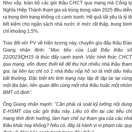
Như vậy, toàn bộ các gói thầu CHCT qua mạng mà Công ty
Nghĩa Hiệp Thành tham gia và trúng trong năm 2025 đều diễn
ra trong tình trạng không có cạnh tranh. Hệ quả tất yếu là tỷ lệ
tiết kiệm cho ngân sách nhà nước ở mức rất thấp, trung bình
chỉ khoảng 1,5%.
Trao đổi với PV về hiện tượng này, chuyên gia đấu thầu Đào
Giang nhận định: "
Mục tiêu của Luật Đấu thầu s
22/2023/QH15 là thúc đẩy cạnh tranh. Việc hình thức CHCT
qua mạng, vốn được thiết kế để thu hút nhiều nhà thầu tham
gia, lại liên tục chỉ có 1 nhà thầu nộp hồ sơ là một dấu hiệu
bất thường. Đặc biệt khi tình trạng này lặp đi lặp lại tại cùng
một địa bàn, liên quan đến cùng một nhà thầu hoặc một nhóm
BMT cố định".
Ông Giang nhấn mạnh:
"Cần phải rà soát kỹ lưỡng nội dun
E-HSMT của các gói thầu này. Liệu có tồn tại các tiêu chí
mang tính định hướng, làm hạn chế sự tham gia của các nhà
thầu khác hay không? Nếu có, đây là hành vi vi phạm các quy