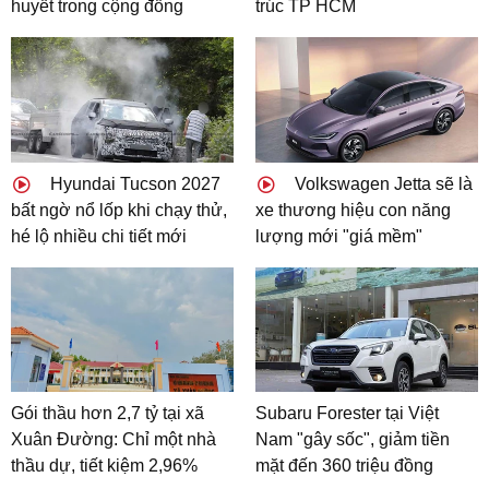
huyết trong cộng đồng
trúc TP HCM
Hyundai Tucson 2027
Volkswagen Jetta sẽ là
bất ngờ nổ lốp khi chạy thử,
xe thương hiệu con năng
hé lộ nhiều chi tiết mới
lượng mới "giá mềm"
Gói thầu hơn 2,7 tỷ tại xã
Subaru Forester tại Việt
Xuân Đường: Chỉ một nhà
Nam "gây sốc", giảm tiền
thầu dự, tiết kiệm 2,96%
mặt đến 360 triệu đồng