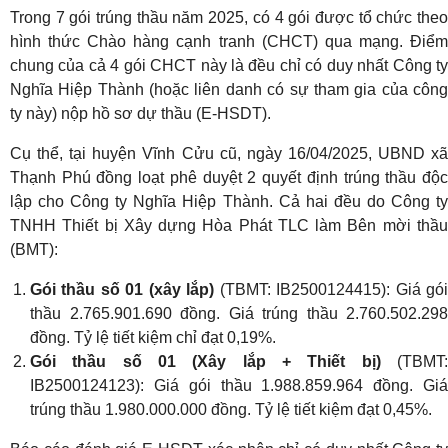
Trong 7 gói trúng thầu năm 2025, có 4 gói được tổ chức theo
hình thức Chào hàng cạnh tranh (CHCT) qua mạng. Điểm
chung của cả 4 gói CHCT này là đều chỉ có duy nhất Công ty
Nghĩa Hiệp Thành (hoặc liên danh có sự tham gia của công
ty này) nộp hồ sơ dự thầu (E-HSDT).
Cụ thể, tại huyện Vĩnh Cửu cũ, ngày 16/04/2025, UBND xã
Thạnh Phú đồng loạt phê duyệt 2 quyết định trúng thầu độc
lập cho Công ty Nghĩa Hiệp Thành. Cả hai đều do Công ty
TNHH Thiết bị Xây dựng Hòa Phát TLC làm Bên mời thầu
(BMT):
Gói thầu số 01 (xây lắp)
(TBMT: IB2500124415): Giá gó
thầu 2.765.901.690 đồng. Giá trúng thầu 2.760.502.298
đồng. Tỷ lệ tiết kiệm chỉ đạt 0,19%.
Gói thầu số 01 (Xây lắp + Thiết bị)
(TBMT
IB2500124123): Giá gói thầu 1.988.859.964 đồng. Giá
trúng thầu 1.980.000.000 đồng. Tỷ lệ tiết kiệm đạt 0,45%.