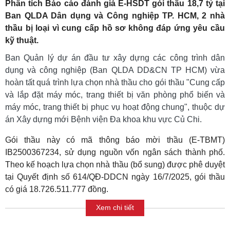
Phân tích Báo cáo đánh giá E-HSDT gói thầu 18,7 tỷ tại
Ban QLDA Dân dụng và Công nghiệp TP. HCM, 2 nhà
thầu bị loại vì cung cấp hồ sơ không đáp ứng yêu cầu
kỹ thuật.
Ban Quản lý dự án đầu tư xây dựng các công trình dân
dụng và công nghiệp (Ban QLDA DD&CN TP HCM) vừa
hoàn tất quá trình lựa chọn nhà thầu cho gói thầu "Cung cấp
và lắp đặt máy móc, trang thiết bị văn phòng phổ biến và
máy móc, trang thiết bị phục vụ hoạt động chung", thuộc dự
án Xây dựng mới Bệnh viện Đa khoa khu vực Củ Chi.
Gói thầu này có mã thông báo mời thầu (E-TBMT)
IB2500367234, sử dụng nguồn vốn ngân sách thành phố.
Theo kế hoạch lựa chọn nhà thầu (bổ sung) được phê duyệt
tại Quyết định số 614/QĐ-DDCN ngày 16/7/2025, gói thầu
có giá 18.726.511.777 đồng.
Xem chi tiết