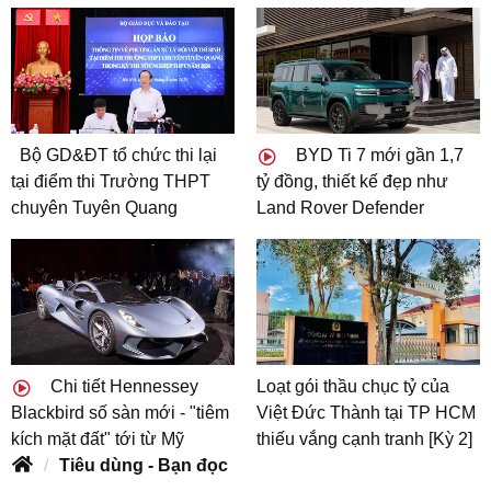
Bộ GD&ĐT tổ chức thi lại
BYD Ti 7 mới gần 1,7
tại điểm thi Trường THPT
tỷ đồng, thiết kế đẹp như
chuyên Tuyên Quang
Land Rover Defender
Chi tiết Hennessey
Loạt gói thầu chục tỷ của
Blackbird số sàn mới - "tiêm
Việt Đức Thành tại TP HCM
kích mặt đất" tới từ Mỹ
thiếu vắng cạnh tranh [Kỳ 2]
Tiêu dùng - Bạn đọc