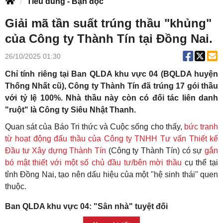
Tiêu dùng - Bạn đọc
Giải mã tần suất trúng thầu "khủng"
của Công ty Thành Tín tại Đồng Nai.
26/10/2025 01:30
Chỉ tính riêng tại Ban QLDA khu vực 04 (BQLDA huyện
Thống Nhất cũ), Công ty Thành Tín đã trúng 17 gói thầu
với tỷ lệ 100%. Nhà thầu này còn có đối tác liên danh
"ruột" là Công ty Siêu Nhật Thanh.
Quan sát của Báo Tri thức và Cuộc sống cho thấy,
bức tranh
từ hoạt động đấu thầu của Công ty TNHH Tư vấn Thiết kế
Đầu tư Xây dựng Thành Tín
(Công ty Thành Tín) có sự
gắn
bó mật thiết với một số chủ đầu tư/bên mời thầu
cụ thể tại
tỉnh Đồng Nai, tạo nên dấu hiệu của một "hệ sinh thái" quen
thuộc.
Ban QLDA khu vực 04: "Sân nhà" tuyệt đối