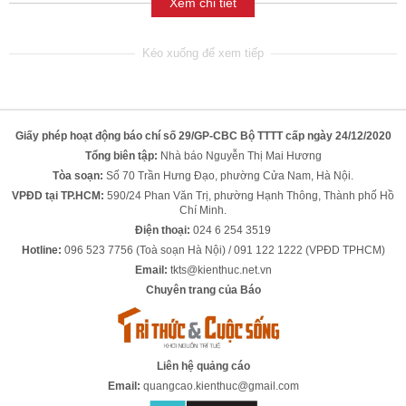
Xem chi tiết
Giấy phép hoạt động báo chí số 29/GP-CBC Bộ TTTT cấp ngày 24/12/2020
Tổng biên tập:
Nhà báo Nguyễn Thị Mai Hương
Tòa soạn:
Số 70 Trần Hưng Đạo, phường Cửa Nam, Hà Nội.
VPĐD tại TP.HCM:
590/24 Phan Văn Trị, phường Hạnh Thông, Thành phố Hồ
Chí Minh.
Điện thoại:
024 6 254 3519
Hotline:
096 523 7756 (Toà soạn Hà Nội) / 091 122 1222 (VPĐD TPHCM)
Email:
tkts@kienthuc.net.vn
Chuyên trang của Báo
Liên hệ quảng cáo
Email:
quangcao.kienthuc@gmail.com