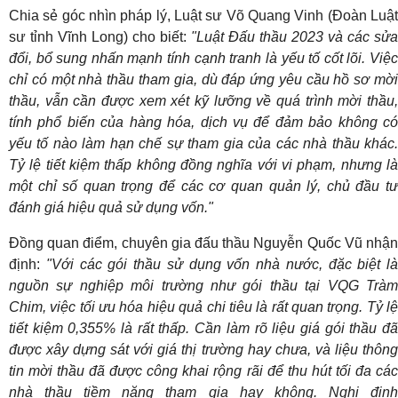
Chia sẻ góc nhìn pháp lý, Luật sư Võ Quang Vinh (Đoàn Luật
sư tỉnh Vĩnh Long) cho biết:
"Luật Đấu thầu 2023 và các sửa
đổi, bổ sung nhấn mạnh tính cạnh tranh là yếu tố cốt lõi. Việc
chỉ có một nhà thầu tham gia, dù đáp ứng yêu cầu hồ sơ mời
thầu, vẫn cần được xem xét kỹ lưỡng về quá trình mời thầu,
tính phổ biến của hàng hóa, dịch vụ để đảm bảo không có
yếu tố nào làm hạn chế sự tham gia của các nhà thầu khác.
Tỷ lệ tiết kiệm thấp không đồng nghĩa với vi phạm, nhưng là
một chỉ số quan trọng để các cơ quan quản lý, chủ đầu tư
đánh giá hiệu quả sử dụng vốn."
Đồng quan điểm, chuyên gia đấu thầu Nguyễn Quốc Vũ nhận
định:
"Với các gói thầu sử dụng vốn nhà nước, đặc biệt là
nguồn sự nghiệp môi trường như gói thầu tại VQG Tràm
Chim, việc tối ưu hóa hiệu quả chi tiêu là rất quan trọng. Tỷ lệ
tiết kiệm 0,355% là rất thấp. Cần làm rõ liệu giá gói thầu đã
được xây dựng sát với giá thị trường hay chưa, và liệu thông
tin mời thầu đã được công khai rộng rãi để thu hút tối đa các
nhà thầu tiềm năng tham gia hay không. Nghị định