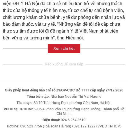
viện ĐH Y Hà Nội đã chia sẻ nhiều trăn trở về những thách
thức của hệ thống y tế hiện nay, từ cơ chế tự chủ bệnh viện,
chất lượng khám chữa bệnh, y tế dự phòng đến nhân lực và
bảo đảm thuốc, vật tư y tế. “Những vấn đề tôi đề cập chưa
thực sự tìm được lối đi để ngành Y tế Việt Nam phát triển
bền vững và tường minh”, ông Hiếu nói.
Xem chi tiết
Giấy phép hoạt động báo chí số 29/GP-CBC Bộ TTTT cấp ngày 24/12/2020
Tổng biên tập:
Nhà báo Nguyễn Thị Mai Hương
Tòa soạn:
Số 70 Trần Hưng Đạo, phường Cửa Nam, Hà Nội.
VPĐD tại TP.HCM:
590/24 Phan Văn Trị, phường Hạnh Thông, Thành phố Hồ
Chí Minh.
Điện thoại:
024 6 254 3519
Hotline:
096 523 7756 (Toà soạn Hà Nội) / 091 122 1222 (VPĐD TPHCM)