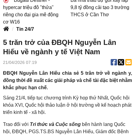
Bugatti Destrier -
Ba nhà thầu dự gói xây lắp
hypercar triệu đô "thửa"
9,8 tỷ đồng cải tạo 3 trường
riêng cho đại gia mê động
THCS ở Cần Thơ
cơ W16
Tin 24/7
5 trăn trở của ĐBQH Nguyễn Lân
Hiếu về ngành y tế Việt Nam
21/04/2026 07:19
ĐBQH Nguyễn Lân Hiếu chia sẻ 5 trăn trở về ngành y,
đồng thời đề xuất các giải pháp và chế tài đặc biệt nhằm
khắc phục hạn chế.
Sáng 21/4, tiếp tục chương trình Kỳ họp thứ Nhất, Quốc hội
khóa XVI, Quốc hội thảo luận ở hội trường về kế hoạch phát
triển kinh tế - xã hội.
Trao đổi với
Tri thức và Cuộc sống
bên hành lang Quốc
hội, ĐBQH, PGS.TS.BS Nguyễn Lân Hiếu, Giám đốc Bệnh