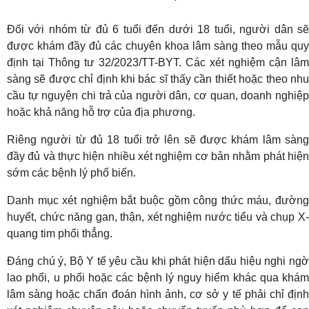
Đối với nhóm từ đủ 6 tuổi đến dưới 18 tuổi, người dân sẽ
được khám đầy đủ các chuyên khoa lâm sàng theo mẫu quy
định tại Thông tư 32/2023/TT-BYT. Các xét nghiệm cận lâm
sàng sẽ được chỉ định khi bác sĩ thấy cần thiết hoặc theo nhu
cầu tự nguyện chi trả của người dân, cơ quan, doanh nghiệp
hoặc khả năng hỗ trợ của địa phương.
Riêng người từ đủ 18 tuổi trở lên sẽ được khám lâm sàng
đầy đủ và thực hiện nhiều xét nghiệm cơ bản nhằm phát hiện
sớm các bệnh lý phổ biến.
Danh mục xét nghiệm bắt buộc gồm công thức máu, đường
huyết, chức năng gan, thận, xét nghiệm nước tiểu và chụp X-
quang tim phổi thẳng.
Đáng chú ý, Bộ Y tế yêu cầu khi phát hiện dấu hiệu nghi ngờ
lao phổi, u phổi hoặc các bệnh lý nguy hiểm khác qua khám
lâm sàng hoặc chẩn đoán hình ảnh, cơ sở y tế phải chỉ định