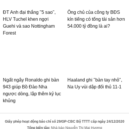
ĐT Anh đại thắng "5 sao",
Ông chủ của công ty BĐS
HLV Tuchel khen ngợi
kín tiếng có tổng tài sản hơn
Guehi và sao Nottingham
54.000 tỷ đồng là ai?
Forest
Ngất ngây Ronaldo ghi bàn
Haaland ghi "bàn tay nhỏ",
943 giúp Bồ Đào Nha
Na Uy vùi dập đối thủ 11-1
ngược dòng, lập thêm kỷ lục
khủng
Giấy phép hoạt động báo chí số 29/GP-CBC Bộ TTTT cấp ngày 24/12/2020
Tổng biên tập:
Nhà báo Nguyễn Thị Mai Hương