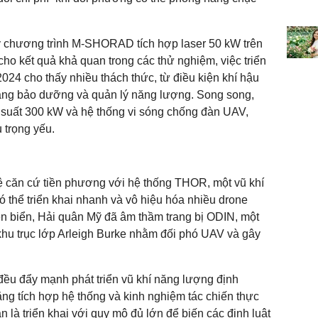
y chương trình M-SHORAD tích hợp laser 50 kW trên
ho kết quả khả quan trong các thử nghiệm, việc triển
2024 cho thấy nhiều thách thức, từ điều kiện khí hậu
nặng bảo dưỡng và quản lý năng lượng. Song song,
g suất 300 kW và hệ thống vi sóng chống đàn UAV,
 trọng yếu.
ệ căn cứ tiền phương với hệ thống THOR, một vũ khí
 có thể triển khai nhanh và vô hiệu hóa nhiều drone
n biển, Hải quân Mỹ đã âm thầm trang bị ODIN, một
 khu trục lớp Arleigh Burke nhằm đối phó UAV và gây
ều đẩy mạnh phát triển vũ khí năng lượng định
ng tích hợp hệ thống và kinh nghiệm tác chiến thực
ẫn là triển khai với quy mô đủ lớn để biến các định luật