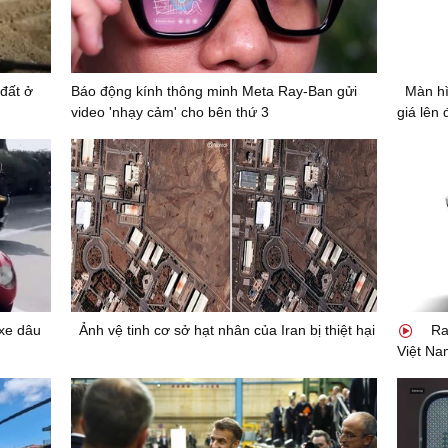
đất ở
Báo động kính thông minh Meta Ray-Ban gửi
Màn hì
video 'nhạy cảm' cho bên thứ 3
giá lên 
xe dâu
Ảnh vệ tinh cơ sở hạt nhân của Iran bị thiệt hại
Ra 
Việt Na