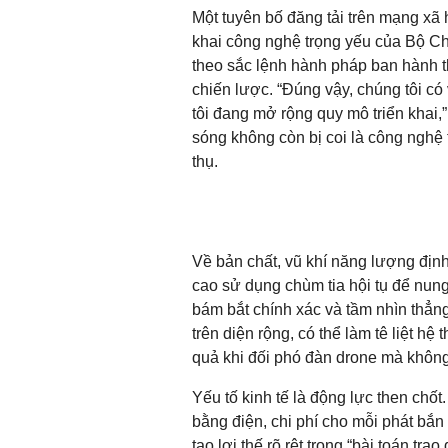
Một tuyên bố đăng tải trên mạng xã
khai công nghệ trọng yếu của Bộ Ch
theo sắc lệnh hành pháp ban hành th
chiến lược. “Đúng vậy, chúng tôi c
tôi đang mở rộng quy mô triển khai,”
sóng không còn bị coi là công nghệ 
thụ.
Về bản chất, vũ khí năng lượng đị
cao sử dụng chùm tia hội tụ để nung
bám bắt chính xác và tầm nhìn thẳng
trên diện rộng, có thể làm tê liệt hệ
quả khi đối phó đàn drone mà khôn
Yếu tố kinh tế là động lực then chố
bằng điện, chi phí cho mỗi phát bắn 
tạo lợi thế rõ rệt trong “bài toán tr