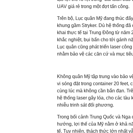
UAV giá rẻ trong một đợt tấn công.
Trên bộ, Lục quân Mỹ đang thúc đẩ
khung gầm Stryker. Dù hệ thống đã c
khai thực tế tại Trung Đông từ năm 
khắc nghiệt, bụi bẩn cho tới gánh 
Lục quân cũng phát triển laser côn
nhằm bảo vệ các căn cứ và mục tiêu
Không quân Mỹ tập trung vào bảo v
vi sóng đặt trong container 20 feet,
cùng lúc mà không cần bắn đạn. Trê
hệ thống laser gây lóa, cho các tàu
nhiễu trinh sát đối phương.
Trong bối cảnh Trung Quốc và Nga đ
hướng, lợi thế của Mỹ nằm ở khả nă
tế. Tuy nhiên, thách thức lớn nhất v