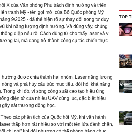
 hội X của Văn phòng Phụ trách định hướng và triển
iến tranh Mỹ - tên gọi mới của Bộ Quốc phòng Mỹ
TOP T
áng 9/2025 - đã thể hiện rõ sự thay đổi trong tư duy
ó vũ khí năng lượng định hướng. Và đúng vậy, chúng
 thông điệp nêu rõ. Cách dùng từ cho thấy laser và vi
tương lai, mà đang trở thành công cụ tác chiến thực
nh hướng được chia thành hai nhóm. Laser năng lượng
 nóng và phá hủy cấu trúc mục tiêu, đòi hỏi khả năng
. Trong khi đó, vi sóng công suất cao tạo hiệu ứng
 thống điện tử của nhiều UAV cùng lúc, đặc biệt hiệu
g gây sát thương động học.
t. Theo các phân tích của Quốc hội Mỹ, khi vận hành
laser thấp hơn rất nhiều so với một tên lửa đánh chặn,
ao đổi chi phí” khi đối phương có thể phóng hàng chục