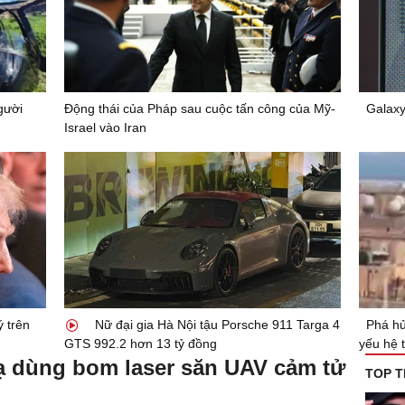
gười
Động thái của Pháp sau cuộc tấn công của Mỹ-
Galaxy
Israel vào Iran
ý trên
Nữ đại gia Hà Nội tậu Porsche 911 Targa 4
Phá hủ
GTS 992.2 hơn 13 tỷ đồng
yếu hệ 
lạ dùng bom laser săn UAV cảm tử
TOP T