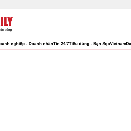
oanh nghiệp - Doanh nhân
Tin 24/7
Tiêu dùng - Bạn đọc
VietnamDa