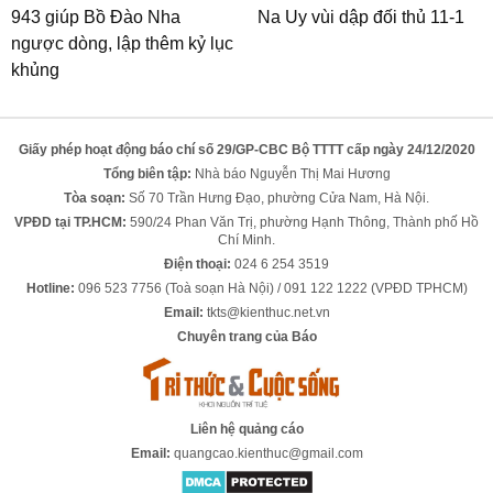
943 giúp Bồ Đào Nha
Na Uy vùi dập đối thủ 11-1
ngược dòng, lập thêm kỷ lục
khủng
Giấy phép hoạt động báo chí số 29/GP-CBC Bộ TTTT cấp ngày 24/12/2020
Tổng biên tập:
Nhà báo Nguyễn Thị Mai Hương
Tòa soạn:
Số 70 Trần Hưng Đạo, phường Cửa Nam, Hà Nội.
VPĐD tại TP.HCM:
590/24 Phan Văn Trị, phường Hạnh Thông, Thành phố Hồ
Chí Minh.
Điện thoại:
024 6 254 3519
Hotline:
096 523 7756 (Toà soạn Hà Nội) / 091 122 1222 (VPĐD TPHCM)
Email:
tkts@kienthuc.net.vn
Chuyên trang của Báo
Liên hệ quảng cáo
Email:
quangcao.kienthuc@gmail.com