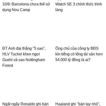
10/9: Barcelona chưa thể sử
Watch SE 3 chính thức trình
dụng Nou Camp
làng
ĐT Anh đại thắng "5 sao",
Ông chủ của công ty BĐS
HLV Tuchel khen ngợi
kín tiếng có tổng tài sản hơn
Guehi và sao Nottingham
54.000 tỷ đồng là ai?
Forest
Ngất ngây Ronaldo ghi bàn
Haaland ghi "bàn tay nhỏ",