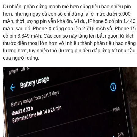
Dĩ nhiên, phần cứng mạnh mẽ hơn cũng tiêu hao nhiều pin
hơn, nhưng ngay cả con số chỉ dừng lại ở mức dưới 5.000
mAh, thời lượng pin vẫn khá ổn. Ví dụ, iPhone 5 có pin 1.440
mAh, sau đó iPhone X nâng con lên 2.716 mAh và iPhone 15
có pin 3.349 mAh. Các con số này tăng lên bắt nguồn từ kích
thước điện thoại lớn hơn với nhiều thành phần tiêu hao năng
lượng hơn, tuy nhiên thời lượng pin đều đáp ứng tốt nhu cầu
của người dùng.