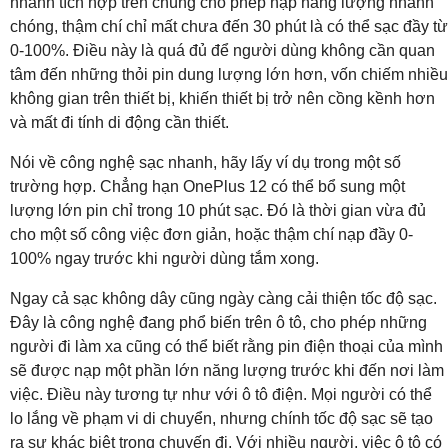
nhanh tích hợp trên chúng cho phép nạp năng lượng nhanh
chóng, thậm chí chỉ mất chưa đến 30 phút là có thể sạc đầy từ
0-100%. Điều này là quá đủ để người dùng không cần quan
tâm đến những thỏi pin dung lượng lớn hơn, vốn chiếm nhiều
không gian trên thiết bị, khiến thiết bị trở nên cồng kềnh hơn
và mất đi tính di động cần thiết.
Nói về công nghệ sạc nhanh, hãy lấy ví dụ trong một số
trường hợp. Chẳng hạn OnePlus 12 có thể bổ sung một
lượng lớn pin chỉ trong 10 phút sạc. Đó là thời gian vừa đủ
cho một số công việc đơn giản, hoặc thậm chí nạp đầy 0-
100% ngay trước khi người dùng tắm xong.
Ngay cả sạc không dây cũng ngày càng cải thiện tốc độ sạc.
Đây là công nghệ đang phổ biến trên ô tô, cho phép những
người đi làm xa cũng có thể biết rằng pin điện thoại của mình
sẽ được nạp một phần lớn năng lượng trước khi đến nơi làm
việc. Điều này tương tự như với ô tô điện. Mọi người có thể
lo lắng về phạm vi di chuyển, nhưng chính tốc độ sạc sẽ tạo
ra sự khác biệt trong chuyến đi. Với nhiều người, việc ô tô có