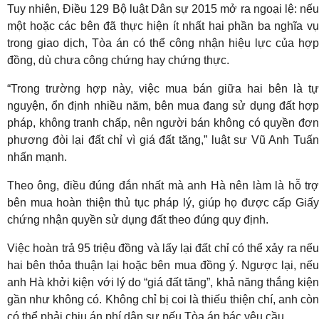
Tuy nhiên, Điều 129 Bộ luật Dân sự 2015 mở ra ngoại lệ: nếu
một hoặc các bên đã thực hiện ít nhất hai phần ba nghĩa vụ
trong giao dịch, Tòa án có thể công nhận hiệu lực của hợp
đồng, dù chưa công chứng hay chứng thực.
“Trong trường hợp này, việc mua bán giữa hai bên là tự
nguyện, ổn định nhiều năm, bên mua đang sử dụng đất hợp
pháp, không tranh chấp, nên người bán không có quyền đơn
phương đòi lại đất chỉ vì giá đất tăng,” luật sư Vũ Anh Tuấn
nhấn mạnh.
Theo ông, điều đúng đắn nhất mà anh Hà nên làm là hỗ trợ
bên mua hoàn thiện thủ tục pháp lý, giúp họ được cấp Giấy
chứng nhận quyền sử dụng đất theo đúng quy định.
Việc hoàn trả 95 triệu đồng và lấy lại đất chỉ có thể xảy ra nếu
hai bên thỏa thuận lại hoặc bên mua đồng ý. Ngược lại, nếu
anh Hà khởi kiện với lý do “giá đất tăng”, khả năng thắng kiện
gần như không có. Không chỉ bị coi là thiếu thiện chí, anh còn
có thể phải chịu án phí dân sự nếu Tòa án bác yêu cầu.