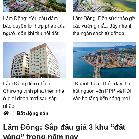
Lâm Đồng: Yêu cầu đảm
Lâm Đồng: Dồn sức tháo gỡ
bảo quyền lợi hợp pháp của
các vướng mắc, đẩy nhanh
người dân khi thu hồi đất
thu ngân sách từ đất đai
Lâm Đồng điều chỉnh
Khánh hòa: Thúc đẩy thu
Chương trình phát triển nhà
hút nguồn vốn PPP và FDI
ở giai đoạn mới sau sáp
vào hạ tầng bến cảng mới
nhập
Bất động sản
Lâm Đồng: Sắp đấu giá 3 khu “đất
vàng” trong năm nay