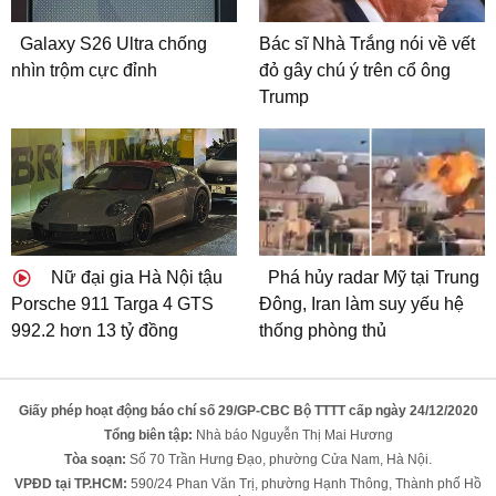
Galaxy S26 Ultra chống
Bác sĩ Nhà Trắng nói về vết
nhìn trộm cực đỉnh
đỏ gây chú ý trên cổ ông
Trump
Nữ đại gia Hà Nội tậu
Phá hủy radar Mỹ tại Trung
Porsche 911 Targa 4 GTS
Đông, Iran làm suy yếu hệ
992.2 hơn 13 tỷ đồng
thống phòng thủ
Giấy phép hoạt động báo chí số 29/GP-CBC Bộ TTTT cấp ngày 24/12/2020
Tổng biên tập:
Nhà báo Nguyễn Thị Mai Hương
Tòa soạn:
Số 70 Trần Hưng Đạo, phường Cửa Nam, Hà Nội.
VPĐD tại TP.HCM:
590/24 Phan Văn Trị, phường Hạnh Thông, Thành phố Hồ