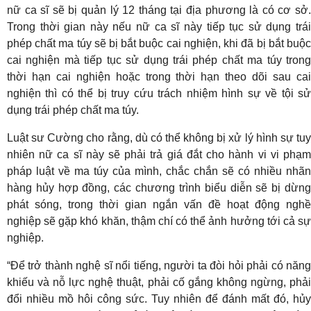
nữ ca sĩ sẽ bị quản lý 12 tháng tại địa phương là có cơ sở.
Trong thời gian này nếu nữ ca sĩ này tiếp tục sử dụng trái
phép chất ma túy sẽ bị bắt buộc cai nghiện, khi đã bị bắt buộc
cai nghiện mà tiếp tục sử dụng trái phép chất ma túy trong
thời hạn cai nghiện hoặc trong thời hạn theo dõi sau cai
nghiện thì có thể bị truy cứu trách nhiệm hình sự về tội sử
dụng trái phép chất ma túy.
Luật sư Cường cho rằng, dù có thể không bị xử lý hình sự tuy
nhiên nữ ca sĩ này sẽ phải trả giá đắt cho hành vi vi phạm
pháp luật về ma túy của mình, chắc chắn sẽ có nhiều nhãn
hàng hủy hợp đồng, các chương trình biểu diễn sẽ bị dừng
phát sóng, trong thời gian ngắn vấn đề hoạt động nghề
nghiệp sẽ gặp khó khăn, thậm chí có thể ảnh hưởng tới cả sự
nghiệp.
“Để trở thành nghệ sĩ nổi tiếng, người ta đòi hỏi phải có năng
khiếu và nỗ lực nghệ thuật, phải cố gắng không ngừng, phải
đổi nhiều mồ hôi công sức. Tuy nhiên để đánh mất đó, hủy