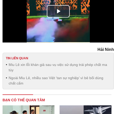
Play
Video
Hải Ninh
TIN LIÊN QUAN
Miu Lê xin lỗi khán giả sau vụ việc sử dụng trái phép chất ma
túy
Ngoài Miu Lê, nhiều sao Việt ‘tan sự nghiệp’ vì bê bối dùng
chất cấm
BẠN CÓ THỂ QUAN TÂM