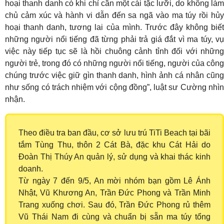
hoại thanh danh có khi chỉ cần một cái tặc lưỡi, do không làm
chủ cảm xúc và hành vi dẫn đến sa ngã vào ma túy rồi hủy
hoại thanh danh, tương lai của mình. Trước đây không biết
những người nổi tiếng đã từng phải trả giá đắt vì ma túy, vụ
việc này tiếp tục sẽ là hồi chuông cảnh tỉnh đối với những
người trẻ, trong đó có những người nổi tiếng, người của công
chúng trước việc giữ gìn thanh danh, hình ảnh cá nhân cũng
như sống có trách nhiệm với cộng đồng”, luật sư Cường nhìn
nhận.
Theo điều tra ban đầu, cơ sở lưu trú TiTi Beach tại bãi
tắm Tùng Thu, thôn 2 Cát Bà, đặc khu Cát Hải do
Đoàn Thị Thúy An quản lý, sử dụng và khai thác kinh
doanh.
Từ ngày 7 đến 9/5, An mời nhóm bạn gồm Lê Ánh
Nhật, Vũ Khương An, Trần Đức Phong và Trần Minh
Trang xuống chơi. Sau đó, Trần Đức Phong rủ thêm
Vũ Thái Nam đi cùng và chuẩn bị sẵn ma túy tổng