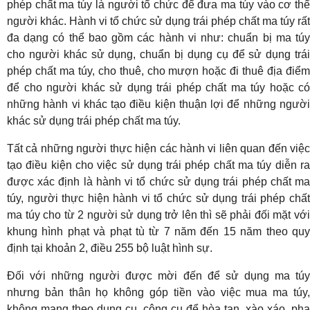
phép chất ma túy là người tổ chức để đưa ma túy vào cơ thể
người khác. Hành vi tổ chức sử dụng trái phép chất ma túy rất
đa dạng có thể bao gồm các hành vi như: chuẩn bị ma túy
cho người khác sử dụng, chuẩn bị dụng cụ để sử dụng trái
phép chất ma túy, cho thuê, cho mượn hoặc đi thuê địa điểm
để cho người khác sử dụng trái phép chất ma túy hoặc có
những hành vi khác tạo điều kiện thuận lợi để những người
khác sử dụng trái phép chất ma túy.
Tất cả những người thực hiện các hành vi liên quan đến việc
tạo điều kiện cho việc sử dụng trái phép chất ma túy diễn ra
được xác định là hành vi tổ chức sử dụng trái phép chất ma
túy, người thực hiện hành vi tổ chức sử dụng trái phép chất
ma túy cho từ 2 người sử dụng trở lên thì sẽ phải đối mặt với
khung hình phạt và phạt tù từ 7 năm đến 15 năm theo quy
định tại khoản 2, điều 255 bộ luật hình sự.
Đối với những người được mời đến để sử dụng ma túy
nhưng bản thân họ không góp tiền vào việc mua ma túy,
không mang theo dụng cụ, công cụ để hòa tan, xào xáo, pha