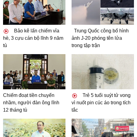
Bảo kê lấn chiếm vỉa
Trung Quốc công bố hình
hè, 3 cựu cán bộ lĩnh 9 năm
ảnh J-20 phóng tên lửa
tù
trong tập trận
Chiếm đoạt tiền chuyển
Trẻ 5 tuổi suýt tử vong
nhầm, người đàn ông lĩnh
vì nuốt pin cúc áo trong tích
12 tháng tù
tắc