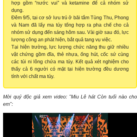
hợp gồm “nước vui” và ketamine để cả nhóm sử
dụng.
Đêm 9/5, tại cơ sở lưu trú ở bãi tắm Tùng Thu, Phong
và Nam đã lấy ma túy tổng hợp ra pha chế cho cả
nhóm sử dụng đến sáng hôm sau. Vài giờ sau đó, lực
lượng công an phát hiện, bắt quả tang vụ việc.
Tại hiện trường, lực lượng chức năng thu giữ nhiều
vật chứng gồm đĩa, thẻ nhựa, ống hút, cốc sứ cùng
các túi ni lông chứa ma túy. Kết quả xét nghiệm cho
thấy cả 6 người có mặt tại hiện trường đều dương
tính với chất ma túy.
Mời quý độc giả xem video: "Miu Lê hát Còn tuổi nào cho
em":