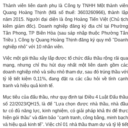
Thành viên liên danh phụ là Công ty TNHH Một thành viên
Quang Hoàng Thịnh (Mã số thuế: 3603260966), thành lập
năm 2015. Người đại diện là ông Hoàng Tiến Việt (Chủ tịch
kiêm giám đốc). Doanh nghiệp đăng ký địa chỉ tại Phường
Tân Phong, TP Biên Hòa (sau sáp nhập thuộc Phường Tân
Triều ). Công ty Quang Hoàng Thịnh đăng ký quy mô "Doanh
nghiệp nhỏ" với 10 nhân viên.
Việc một gói thầu xây lắp được tổ chức đấu thầu rộng rãi qua
mạng, nhưng chỉ thu hút duy nhất một liên danh gồm các
doanh nghiệp nhỏ và siêu nhỏ tham dự, sau đó trúng thầu với
tỷ lệ tiết kiệm 0,11%, đang đặt ra các câu hỏi về tính cạnh
tranh và hiệu quả kinh tế.
Mục tiêu của đấu thầu, như quy định tại Điều 4 Luật Đấu thầu
số 22/2023/QH15, là để "Lựa chọn được nhà thầu, nhà đầu
tư có đủ năng lực, kinh nghiệm, có giải pháp khả thi để thực
hiện gói thầu" và đảm bảo "cạnh tranh, công bằng, minh bạch
và hiệu quả kinh tế". Việc chỉ 01 nhà thầu tham dự và tỷ lệ tiết