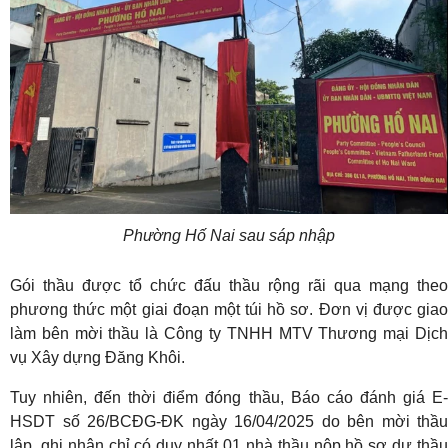
Phường Hố Nai sau sáp nhập
Gói thầu được tổ chức đấu thầu rộng rãi qua mạng theo
phương thức một giai đoạn một túi hồ sơ. Đơn vị được giao
làm bên mời thầu là Công ty TNHH MTV Thương mại Dịch
vụ Xây dựng Đăng Khôi.
Tuy nhiên, đến thời điểm đóng thầu, Báo cáo đánh giá E-
HSDT số 26/BCĐG-ĐK ngày 16/04/2025 do bên mời thầu
lập, ghi nhận chỉ có duy nhất 01 nhà thầu nộp hồ sơ dự thầu