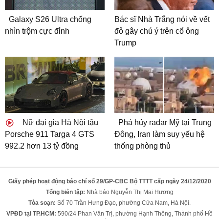
Galaxy S26 Ultra chống
Bác sĩ Nhà Trắng nói về vết
nhìn trộm cực đỉnh
đỏ gây chú ý trên cổ ông
Trump
Nữ đại gia Hà Nội tậu
Phá hủy radar Mỹ tại Trung
Porsche 911 Targa 4 GTS
Đông, Iran làm suy yếu hệ
992.2 hơn 13 tỷ đồng
thống phòng thủ
Giấy phép hoạt động báo chí số 29/GP-CBC Bộ TTTT cấp ngày 24/12/2020
Tổng biên tập:
Nhà báo Nguyễn Thị Mai Hương
Tòa soạn:
Số 70 Trần Hưng Đạo, phường Cửa Nam, Hà Nội.
VPĐD tại TP.HCM:
590/24 Phan Văn Trị, phường Hạnh Thông, Thành phố Hồ