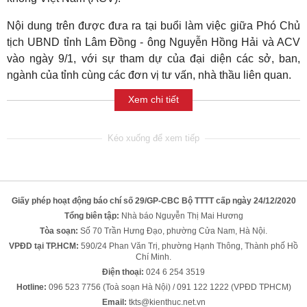
Nội dung trên được đưa ra tại buổi làm việc giữa Phó Chủ
tịch UBND tỉnh Lâm Đồng - ông Nguyễn Hồng Hải và ACV
vào ngày 9/1, với sự tham dự của đại diện các sở, ban,
ngành của tỉnh cùng các đơn vị tư vấn, nhà thầu liên quan.
Xem chi tiết
Giấy phép hoạt động báo chí số 29/GP-CBC Bộ TTTT cấp ngày 24/12/2020
Tổng biên tập:
Nhà báo Nguyễn Thị Mai Hương
Tòa soạn:
Số 70 Trần Hưng Đạo, phường Cửa Nam, Hà Nội.
VPĐD tại TP.HCM:
590/24 Phan Văn Trị, phường Hạnh Thông, Thành phố Hồ
Chí Minh.
Điện thoại:
024 6 254 3519
Hotline:
096 523 7756 (Toà soạn Hà Nội) / 091 122 1222 (VPĐD TPHCM)
Email:
tkts@kienthuc.net.vn