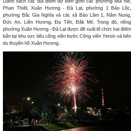
Danh sách các địa điểm dự kiến gồm các phường Mũi Né,
Phan Thiết, Xuân Hương - Đà Lạt, phường 1 Bảo Lộc,
phường Bắc Gia Nghĩa và các xã Bảo Lâm 1, Nâm Nung,
Đức An, Liên Hương, Đạ Tẻh, Đắk Mil. Trong đó, riêng
phường Xuân Hương - Đà Lạt được đề xuất tổ chức hai điểm
bắn tại khu vực tiểu công viên trước Công viên Yersin và bến
du thuyền hồ Xuân Hương.