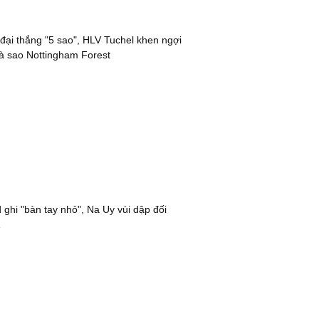
đại thắng "5 sao", HLV Tuchel khen ngợi
à sao Nottingham Forest
 ghi "bàn tay nhỏ", Na Uy vùi dập đối
1