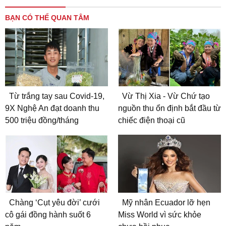
BẠN CÓ THỂ QUAN TÂM
Từ trắng tay sau Covid-19,
Vừ Thị Xia - Vừ Chứ tạo
9X Nghệ An đạt doanh thu
nguồn thu ổn định bắt đầu từ
500 triệu đồng/tháng
chiếc điện thoại cũ
Chàng ‘Cụt yêu đời’ cưới
Mỹ nhân Ecuador lỡ hẹn
cô gái đồng hành suốt 6
Miss World vì sức khỏe