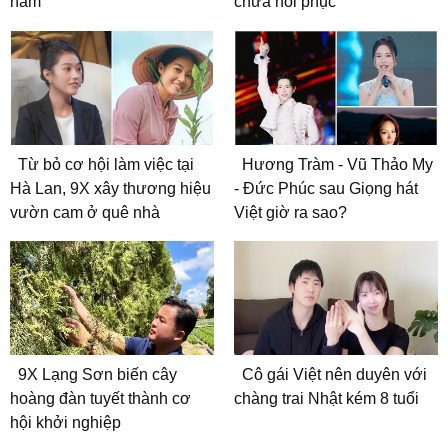
năm
chưa hồi phục
Từ bỏ cơ hội làm việc tại
Hương Tràm - Vũ Thảo My
Hà Lan, 9X xây thương hiệu
- Đức Phúc sau Giọng hát
vườn cam ở quê nhà
Việt giờ ra sao?
9X Lạng Sơn biến cây
Cô gái Việt nên duyên với
hoàng đàn tuyết thành cơ
chàng trai Nhật kém 8 tuổi
hội khởi nghiệp