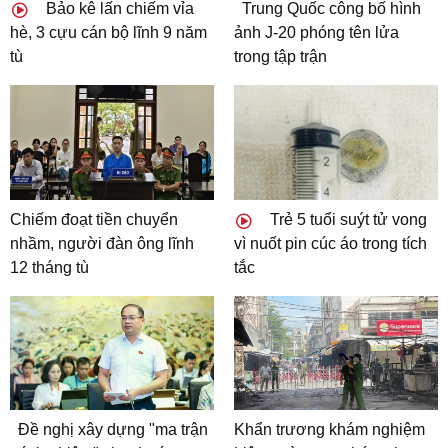
Bảo kê lấn chiếm vỉa
Trung Quốc công bố hình
hè, 3 cựu cán bộ lĩnh 9 năm
ảnh J-20 phóng tên lửa
tù
trong tập trận
Chiếm đoạt tiền chuyển
Trẻ 5 tuổi suýt tử vong
nhầm, người đàn ông lĩnh
vì nuốt pin cúc áo trong tích
12 tháng tù
tắc
Đề nghị xây dựng "ma trận
Khẩn trương khám nghiệm