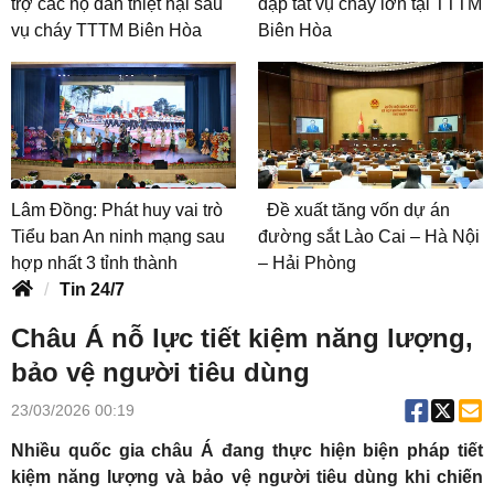
trợ các hộ dân thiệt hại sau
dập tắt vụ cháy lớn tại TTTM
vụ cháy TTTM Biên Hòa
Biên Hòa
Lâm Đồng: Phát huy vai trò
Đề xuất tăng vốn dự án
Tiểu ban An ninh mạng sau
đường sắt Lào Cai – Hà Nội
hợp nhất 3 tỉnh thành
– Hải Phòng
Tin 24/7
Châu Á nỗ lực tiết kiệm năng lượng,
bảo vệ người tiêu dùng
23/03/2026 00:19
Nhiều quốc gia châu Á đang thực hiện biện pháp tiết
kiệm năng lượng và bảo vệ người tiêu dùng khi chiến