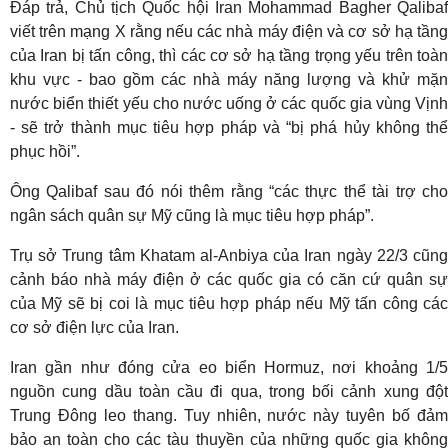
Đáp trả, Chủ tịch Quốc hội Iran Mohammad Bagher Qalibaf
viết trên mạng X rằng nếu các nhà máy điện và cơ sở hạ tầng
của Iran bị tấn công, thì các cơ sở hạ tầng trọng yếu trên toàn
khu vực - bao gồm các nhà máy năng lượng và khử mặn
nước biển thiết yếu cho nước uống ở các quốc gia vùng Vịnh
- sẽ trở thành mục tiêu hợp pháp và “bị phá hủy không thể
phục hồi”.
Ông Qalibaf sau đó nói thêm rằng “các thực thể tài trợ cho
ngân sách quân sự Mỹ cũng là mục tiêu hợp pháp”.
Trụ sở Trung tâm Khatam al-Anbiya của Iran ngày 22/3 cũng
cảnh báo nhà máy điện ở các quốc gia có căn cứ quân sự
của Mỹ sẽ bị coi là mục tiêu hợp pháp nếu Mỹ tấn công các
cơ sở điện lực của Iran.
Iran gần như đóng cửa eo biển Hormuz, nơi khoảng 1/5
nguồn cung dầu toàn cầu đi qua, trong bối cảnh xung đột
Trung Đông leo thang. Tuy nhiên, nước này tuyên bố đảm
bảo an toàn cho các tàu thuyền của những quốc gia không