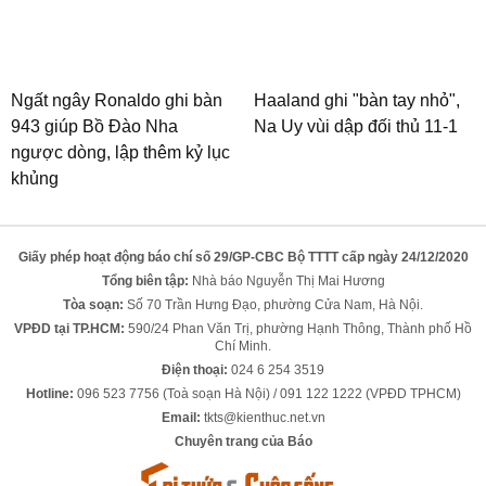
Ngất ngây Ronaldo ghi bàn
Haaland ghi "bàn tay nhỏ",
943 giúp Bồ Đào Nha
Na Uy vùi dập đối thủ 11-1
ngược dòng, lập thêm kỷ lục
khủng
Giấy phép hoạt động báo chí số 29/GP-CBC Bộ TTTT cấp ngày 24/12/2020
Tổng biên tập:
Nhà báo Nguyễn Thị Mai Hương
Tòa soạn:
Số 70 Trần Hưng Đạo, phường Cửa Nam, Hà Nội.
VPĐD tại TP.HCM:
590/24 Phan Văn Trị, phường Hạnh Thông, Thành phố Hồ
Chí Minh.
Điện thoại:
024 6 254 3519
Hotline:
096 523 7756 (Toà soạn Hà Nội) / 091 122 1222 (VPĐD TPHCM)
Email:
tkts@kienthuc.net.vn
Chuyên trang của Báo