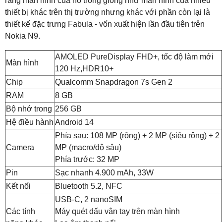
rằng màn hình của nó trông giống như màn hình của nhiều
thiết bị khác trên thị trường nhưng khác với phần còn lại là
thiết kế đặc trưng Fabula - vốn xuất hiện lần đầu tiên trên
Nokia N9.
AMOLED PureDisplay FHD+, tốc độ làm mới
Màn hình
120 Hz,HDR10+
Chip
Qualcomm Snapdragon 7s Gen 2
RAM
8 GB
Bộ nhớ trong
256 GB
Hệ điều hành
Android 14
Phía sau: 108 MP (rộng) + 2 MP (siêu rộng) + 2
Camera
MP (macro/độ sâu)
Phía trước: 32 MP
Pin
Sạc nhanh 4.900 mAh, 33W
Kết nối
Bluetooth 5.2, NFC
USB-C, 2 nanoSIM
Các tính
Máy quét dấu vân tay trên màn hình