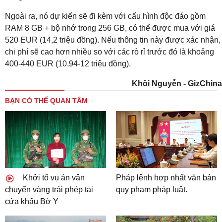
Ngoài ra, nó dự kiến ​​​​sẽ đi kèm với cấu hình độc đáo gồm
RAM 8 GB + bộ nhớ trong 256 GB, có thể được mua với giá
520 EUR (14,2 triệu đồng). Nếu thông tin này được xác nhận,
chi phí sẽ cao hơn nhiều so với các rò rỉ trước đó là khoảng
400-440 EUR (10,94-12 triệu đồng).
Khôi Nguyễn - GizChina
BẠN CÓ THỂ QUAN TÂM
Khởi tố vụ án vận
Pháp lệnh hợp nhất văn bản
chuyển vàng trái phép tại
quy phạm pháp luật.
cửa khẩu Bờ Y