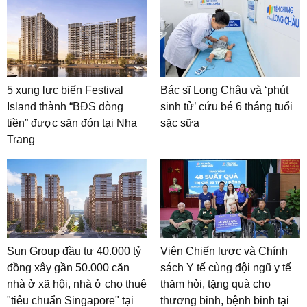
5 xung lực biến Festival
Bác sĩ Long Châu và ‘phút
Island thành “BĐS dòng
sinh tử’ cứu bé 6 tháng tuổi
tiền” được săn đón tại Nha
sặc sữa
Trang
Sun Group đầu tư 40.000 tỷ
Viện Chiến lược và Chính
đồng xây gần 50.000 căn
sách Y tế cùng đội ngũ y tế
nhà ở xã hội, nhà ở cho thuê
thăm hỏi, tặng quà cho
"tiêu chuẩn Singapore" tại
thương binh, bệnh binh tại