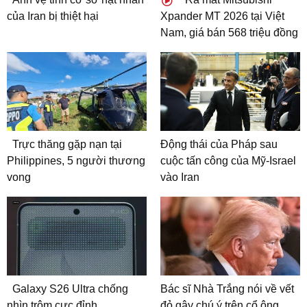
của Iran bị thiệt hại
Xpander MT 2026 tại Việt
Nam, giá bán 568 triệu đồng
Trực thăng gặp nạn tại
Động thái của Pháp sau
Philippines, 5 người thương
cuộc tấn công của Mỹ-Israel
vong
vào Iran
Galaxy S26 Ultra chống
Bác sĩ Nhà Trắng nói về vết
nhìn trộm cực đỉnh
đỏ gây chú ý trên cổ ông