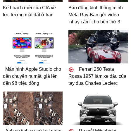
Kế hoạch mới của CIA về
Báo động kính thông minh
lực lượng mặt đất ở Iran
Meta Ray-Ban gửi video
'nhạy cảm' cho bên thứ 3
Màn hình Apple Studio cho
Ferrari 250 Testa
dân chuyên ra mắt, giá lên
Rossa 1957 làm xe dâu của
đến 98 triệu đồng
tay đua Charles Leclerc
Ảnh vệ tinh cơ sở hạt nhân
Ra mắt Mitsubishi