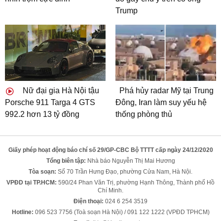
Trump
Nữ đại gia Hà Nội tậu
Phá hủy radar Mỹ tại Trung
Porsche 911 Targa 4 GTS
Đông, Iran làm suy yếu hệ
992.2 hơn 13 tỷ đồng
thống phòng thủ
Giấy phép hoạt động báo chí số 29/GP-CBC Bộ TTTT cấp ngày 24/12/2020
Tổng biên tập:
Nhà báo Nguyễn Thị Mai Hương
Tòa soạn:
Số 70 Trần Hưng Đạo, phường Cửa Nam, Hà Nội.
VPĐD tại TP.HCM:
590/24 Phan Văn Trị, phường Hạnh Thông, Thành phố Hồ
Chí Minh.
Điện thoại:
024 6 254 3519
Hotline:
096 523 7756 (Toà soạn Hà Nội) / 091 122 1222 (VPĐD TPHCM)