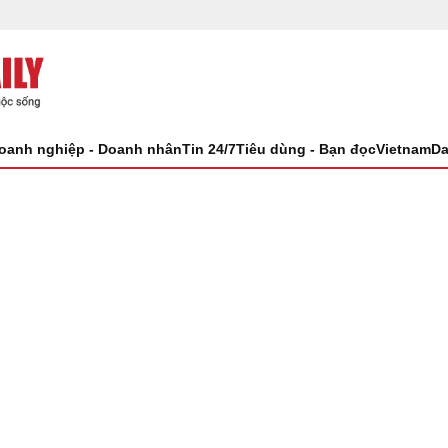
oanh nghiệp - Doanh nhân
Tin 24/7
Tiêu dùng - Bạn đọc
VietnamDa