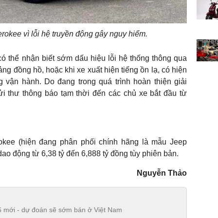
okee vì lỗi hệ truyền động gây nguy hiểm.
ó thể nhận biết sớm dấu hiệu lỗi hệ thống thông qua
g đồng hồ, hoặc khi xe xuất hiện tiếng ồn lạ, có hiện
 vận hành. Do đang trong quá trình hoàn thiện giải
ửi thư thông báo tạm thời đến các chủ xe bắt đầu từ
okee (hiện đang phân phối chính hãng là mẫu Jeep
ao động từ 6,38 tỷ đến 6,888 tỷ đồng tùy phiên bản.
Nguyễn Thảo
6 mới - dự đoán sẽ sớm bán ở Việt Nam