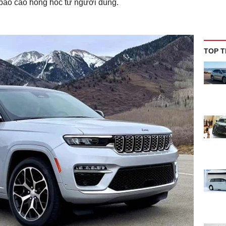
 báo cáo hỏng hóc từ người dùng.
TOP T