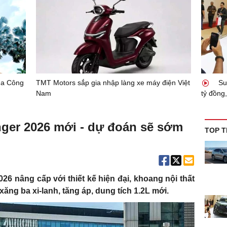
của Công
TMT Motors sắp gia nhập làng xe máy điện Việt
Sub
Nam
tỷ đồng
nger 2026 mới - dự đoán sẽ sớm
TOP T
 nâng cấp với thiết kế hiện đại, khoang nội thất
ng ba xi-lanh, tăng áp, dung tích 1.2L mới.