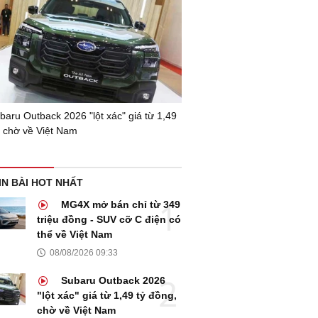
aru Outback 2026 "lột xác" giá từ 1,49
, chờ về Việt Nam
IN BÀI HOT NHẤT
MG4X mở bán chỉ từ 349
triệu đồng - SUV cỡ C điện có
thể về Việt Nam
08/08/2026 09:33
Subaru Outback 2026
"lột xác" giá từ 1,49 tỷ đồng,
chờ về Việt Nam