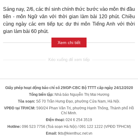
Sáng nay, 2/6, các thí sinh chính thức bước vào môn thi đầu
tiên - môn Ngữ văn với thời gian làm bài 120 phút. Chiều
cùng ngày các em tiếp tục dự thi môn Tiếng Anh với thời
gian làm bài 60 phút.
Xem chi tiết
Giấy phép hoạt động báo chí số 29/GP-CBC Bộ TTTT cấp ngày 24/12/2020
Tổng biên tập:
Nhà báo Nguyễn Thị Mai Hương
Tòa soạn:
Số 70 Trần Hưng Đạo, phường Cửa Nam, Hà Nội.
VPĐD tại TP.HCM:
590/24 Phan Văn Trị, phường Hạnh Thông, Thành phố Hồ
Chí Minh.
Điện thoại:
024 6 254 3519
Hotline:
096 523 7756 (Toà soạn Hà Nội) / 091 122 1222 (VPĐD TPHCM)
Email:
tkts@kienthuc.net.vn