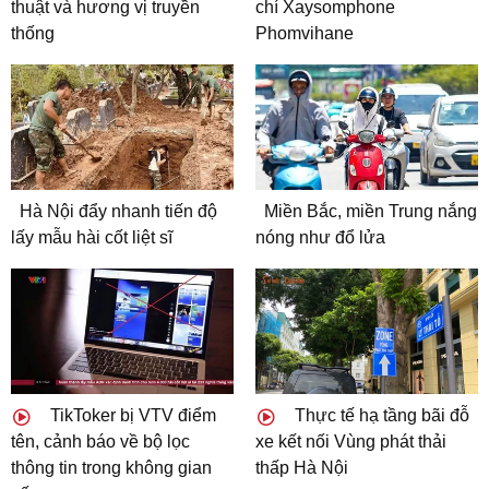
thuật và hương vị truyền
chí Xaysomphone
thống
Phomvihane
Hà Nội đẩy nhanh tiến độ
Miền Bắc, miền Trung nắng
lấy mẫu hài cốt liệt sĩ
nóng như đổ lửa
TikToker bị VTV điểm
Thực tế hạ tầng bãi đỗ
tên, cảnh báo về bộ lọc
xe kết nối Vùng phát thải
thông tin trong không gian
thấp Hà Nội