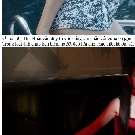
Ở tuổi 50, Thu Hoài vẫn duy trì vóc dáng săn chắc với vòng eo gọn c
Trong loạt ảnh chụp bên biển, người đẹp lựa chọn các thiết kế ôm sát 