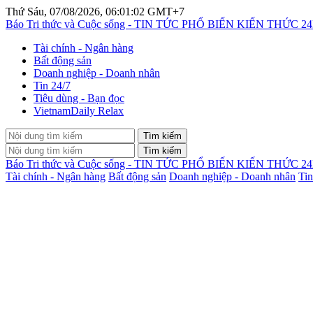
Thứ Sáu, 07/08/2026, 06:01:02 GMT+7
Báo Tri thức và Cuộc sống - TIN TỨC PHỔ BIẾN KIẾN THỨC 2
Tài chính - Ngân hàng
Bất động sản
Doanh nghiệp - Doanh nhân
Tin 24/7
Tiêu dùng - Bạn đọc
VietnamDaily Relax
Tìm kiếm
Tìm kiếm
Báo Tri thức và Cuộc sống - TIN TỨC PHỔ BIẾN KIẾN THỨC 2
Tài chính - Ngân hàng
Bất động sản
Doanh nghiệp - Doanh nhân
Tin