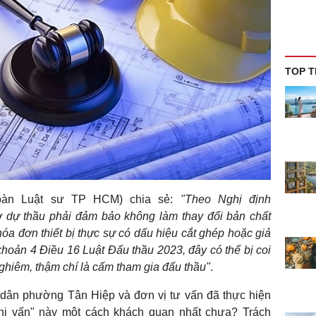
TOP T
oàn Luật sư TP HCM) chia sẻ:
"Theo Nghị định
ơ dự thầu phải đảm bảo không làm thay đổi bản chất
hóa đơn thiết bị thực sự có dấu hiệu cắt ghép hoặc giả
khoản 4 Điều 16 Luật Đấu thầu 2023, đây có thể bị coi
 nghiêm, thậm chí là cấm tham gia đấu thầu"
.
n dân phường Tân Hiệp và đơn vị tư vấn đã thực hiện
nghi vấn" này một cách khách quan nhất chưa? Trách