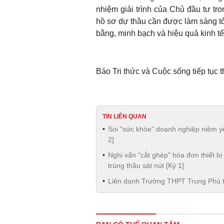
nhiệm giải trình của Chủ đầu tư tro
hồ sơ dự thầu cần được làm sáng tỏ
bằng, minh bạch và hiệu quả kinh tế
Báo Tri thức và Cuộc sống tiếp tục th
TIN LIÊN QUAN
Soi "sức khỏe" doanh nghiệp niêm yế
2]
Nghi vấn "cắt ghép" hóa đơn thiết b
trúng thầu sát nút [Kỳ 1]
Liên danh Trường THPT Trung Phú tr