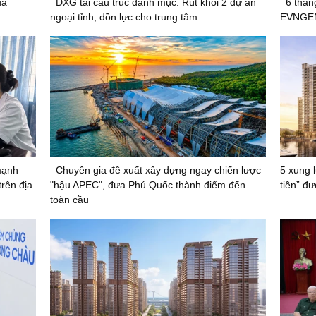
ủa
DXG tái cấu trúc danh mục: Rút khỏi 2 dự án
6 thán
ngoại tỉnh, dồn lực cho trung tâm
EVNGEN
mạnh
Chuyên gia đề xuất xây dựng ngay chiến lược
5 xung 
rên địa
"hậu APEC", đưa Phú Quốc thành điểm đến
tiền” đ
toàn cầu