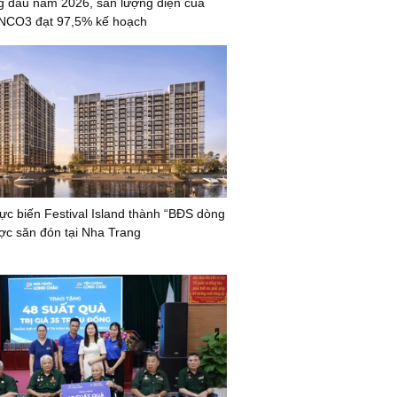
g đầu năm 2026, sản lượng điện của
CO3 đạt 97,5% kế hoạch
lực biến Festival Island thành “BĐS dòng
ược săn đón tại Nha Trang