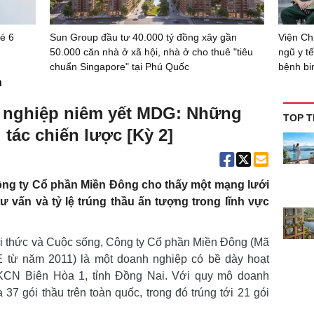
bé 6
Sun Group đầu tư 40.000 tỷ đồng xây gần
Viện Ch
50.000 căn nhà ở xã hội, nhà ở cho thuê "tiêu
ngũ y t
chuẩn Singapore" tại Phú Quốc
bệnh bi
n
 nghiệp niêm yết MDG: Những
TOP T
i tác chiến lược [Kỳ 2]
Công ty Cổ phần Miền Đông cho thấy một mạng lưới
ư vấn và tỷ lệ trúng thầu ấn tượng trong lĩnh vực
Tri thức và Cuộc sống, Công ty Cổ phần Miền Đông (Mã
 từ năm 2011) là một doanh nghiệp có bề dày hoạt
 KCN Biên Hòa 1, tỉnh Đồng Nai. Với quy mô doanh
37 gói thầu trên toàn quốc, trong đó trúng tới 21 gói