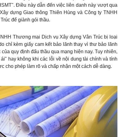
SMT". Điều này dẫn đến việc liên danh này vượt qua
H Xây dựng Giao thông Thiên Hùng và Công ty TNHH
rúc để giành gói thầu.
 TNHH Thương mại Dịch vụ Xây dựng Vân Trúc bị loại
do chỉ kèm giấy cam kết bảo lãnh thay vì thư bảo lãnh
của quy định đấu thầu qua mạng hiện nay. Tuy nhiên,
ái" hay không khi các lỗi về nội dung tài chính và tính
được cho phép làm rõ và chấp nhận một cách dễ dàng.