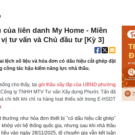
n
u của liên danh My Home - Miền
vị tư vấn và Chủ đầu tư [Kỳ 3]
ai lệch số liệu và hóa đơn có dấu hiệu cắt ghép đặt
ng công tác hậu kiểm năng lực nhà thầu.
sống cho thấy, tại
gói thầu xây lắp của UBND phường
 là Công ty TNHH MTV Tư vấn Xây dựng Phước Tấn đã
á chi tiết khi chỉ ra hàng loạt thiếu sót trong E-HSDT
g
.
 thường như hóa đơn thiết bị "có dấu hiệu cắt ghép"
g khớp với hệ thống quốc gia, nhưng sau khi nhà thầu
i liệu vào ngày 28/11/2025, tổ chuyên gia vẫn kết luận