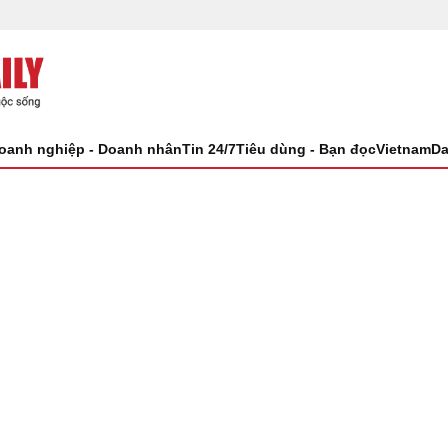
oanh nghiệp - Doanh nhân
Tin 24/7
Tiêu dùng - Bạn đọc
VietnamDa