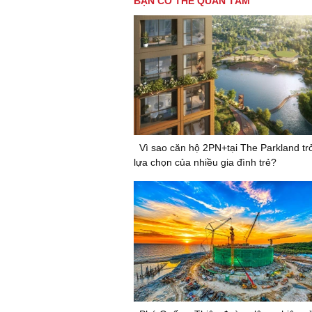
BẠN CÓ THỂ QUAN TÂM
Vì sao căn hộ 2PN+tại The Parkland tr
lựa chọn của nhiều gia đình trẻ?