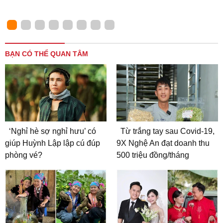
BẠN CÓ THỂ QUAN TÂM
‘Nghỉ hè sợ nghỉ hưu’ có
Từ trắng tay sau Covid-19,
giúp Huỳnh Lập lập cú đúp
9X Nghệ An đạt doanh thu
phòng vé?
500 triệu đồng/tháng