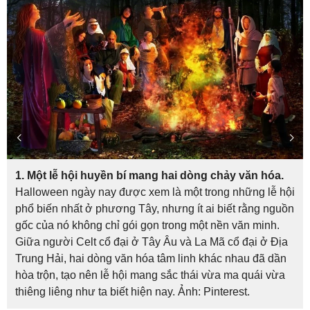
1. Một lễ hội huyền bí mang hai dòng chảy văn hóa.
Halloween ngày nay được xem là một trong những lễ hội
phổ biến nhất ở phương Tây, nhưng ít ai biết rằng nguồn
gốc của nó không chỉ gói gọn trong một nền văn minh.
Giữa người Celt cổ đại ở Tây Âu và La Mã cổ đại ở Địa
Trung Hải, hai dòng văn hóa tâm linh khác nhau đã dần
hòa trộn, tạo nên lễ hội mang sắc thái vừa ma quái vừa
thiêng liêng như ta biết hiện nay. Ảnh: Pinterest.