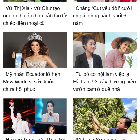
Vừ Thị Xia - Vừ Chứ tạo
Chàng ‘Cụt yêu đời’ cưới
nguồn thu ổn định bắt đầu từ
cô gái đồng hành suốt 6
chiếc điện thoại cũ
năm
Mỹ nhân Ecuador lỡ hẹn
Từ bỏ cơ hội làm việc tại
Miss World vì sức khỏe
Hà Lan, 9X xây thương hiệu
chưa hồi phục
vườn cam ở quê nhà
Hương Tràm - Vũ Thảo My
9X Lạng Sơn biến cây