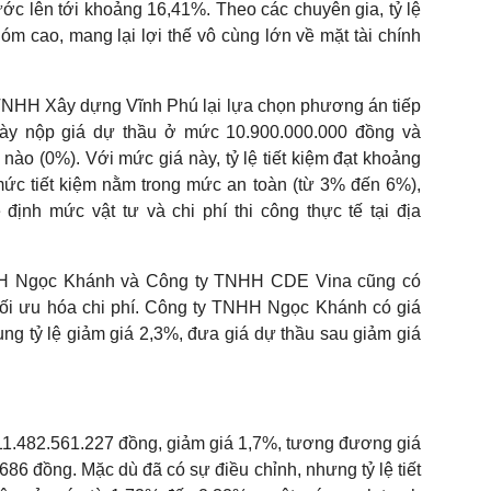
ước lên tới khoảng 16,41%. Theo các chuyên gia, tỷ lệ
óm cao, mang lại lợi thế vô cùng lớn về mặt tài chính
TNHH Xây dựng Vĩnh Phú lại lựa chọn phương án tiếp
ày nộp giá dự thầu ở mức 10.900.000.000 đồng và
 nào (0%). Với mức giá này, tỷ lệ tiết kiệm đạt khoảng
mức tiết kiệm nằm trong mức an toàn (từ 3% đến 6%),
định mức vật tư và chi phí thi công thực tế tại địa
NHH Ngọc Khánh và Công ty TNHH CDE Vina cũng có
 tối ưu hóa chi phí. Công ty TNHH Ngọc Khánh có giá
ng tỷ lệ giảm giá 2,3%, đưa giá dự thầu sau giảm giá
1.482.561.227 đồng, giảm giá 1,7%, tương đương giá
686 đồng. Mặc dù đã có sự điều chỉnh, nhưng tỷ lệ tiết