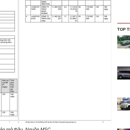
TOP T
bản mở thầu. Nguồn MSC