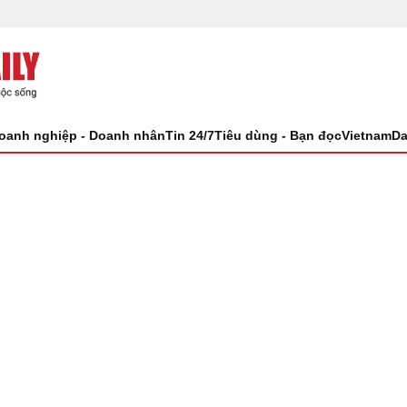
oanh nghiệp - Doanh nhân
Tin 24/7
Tiêu dùng - Bạn đọc
VietnamDa