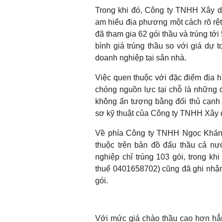
Trong khi đó, Công ty TNHH Xây d
am hiểu địa phương một cách rõ rệt
đã tham gia 62 gói thầu và trúng tới 5
bình giá trúng thầu so với giá dự
doanh nghiệp tại sân nhà.
Việc quen thuộc với đặc điểm địa 
chóng nguồn lực tại chỗ là những đ
không ấn tượng bằng đối thủ cạnh tr
sơ kỹ thuật của Công ty TNHH Xây d
Về phía Công ty TNHH Ngọc Khánh 
thuộc trên bản đồ đấu thầu cả nư
nghiệp chỉ trúng 103 gói, trong k
thuế 0401658702) cũng đã ghi nhận 
gói.
Với mức giá chào thầu cao hơn hẳn,