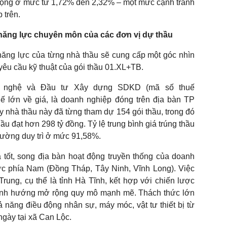
 động ở mức từ 1,72% đến 2,32% – một mức cạnh tranh
 trên.
 năng lực chuyên môn của các đơn vị dự thầu
 năng lực của từng nhà thầu sẽ cung cấp một góc nhìn
êu cầu kỹ thuật của gói thầu 01.XL+TB.
 nghệ và Đầu tư Xây dựng SDKD (mã số thuế
ế lớn về giá, là doanh nghiệp đóng trên địa bàn TP
y nhà thầu này đã từng tham dự 154 gói thầu, trong đó
thầu đạt hơn 298 tỷ đồng. Tỷ lệ trung bình giá trúng thầu
thường duy trì ở mức 91,58%.
 tốt, song địa bàn hoạt động truyền thống của doanh
vực phía Nam (Đồng Tháp, Tây Ninh, Vĩnh Long). Việc
rung, cụ thể là tỉnh Hà Tĩnh, kết hợp với chiến lược
định hướng mở rộng quy mô mạnh mẽ. Thách thức lớn
ả năng điều động nhân sự, máy móc, vật tư thiết bị từ
ngày tại xã Can Lộc.