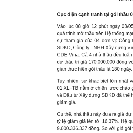
Cục diện cạnh tranh tại gói thầu 
Vào lúc 08 giờ 12 phút ngày 03/0
quá trình mở thầu trên Hệ thống mạn
sự tham gia của 04 đơn vị: Công
SDKD, Công ty TNHH Xây dựng Vĩ
CDE Vina. Cả 4 nhà thầu đều tuân
dự thầu trị giá 170.000.000 đồng vớ
gian thực hiện gói thầu là 180 ngày.
Tuy nhiên, sự khác biệt lớn nhất v
01.XL+TB nằm ở chiến lược chào g
và Đầu tư Xây dựng SDKD đã thể hi
giảm giá.
Cụ thể, nhà thầu này đưa ra giá dự
tỷ lệ giảm giá lên tới 16,37%. Hệ q
9.600.336.337 đồng. So với giá gói