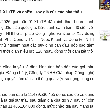
01.XL+TB và chiến lược giá của các nhà thầu
5/2026, gói thầu 01.XL+TB đã chính thức hoàn thành
g đấu thầu quốc gia. Bức tranh cạnh tranh lộ diện với
 ty TNHH Giải pháp Công nghệ và Đầu tư Xây dựng
nh Phú, Công ty TNHH Ngọc Khánh và Công ty TNHH
 thủ nghiêm ngặt các quy định ban đầu, nộp bảo đảm
i thời gian hiệu lực 120 ngày, đồng thời cam kết thời
à cũng là yếu tố định hình tính hấp dẫn của gói thầu
iá. Đáng chú ý, Công ty TNHH Giải pháp Công nghệ
ện quyết tâm rất cao thông qua việc sử dụng công cụ
 thầu ban đầu là 11.479.536.455 đồng, sau đó áp dụng
uả là giá dự thầu sau giảm giá của đơn vị này chỉ còn
 thầu 11.485.104.000 đồng, mức chào giá này mang lại