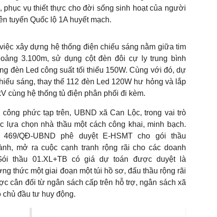
, phục vụ thiết thực cho đời sống sinh hoạt của người
rên tuyến Quốc lộ 1A huyết mạch.
iệc xây dựng hệ thống điện chiếu sáng nằm giữa tim
hoảng 3.100m, sử dụng cột đèn đôi cự ly trung bình
óng đèn Led công suất tối thiểu 150W. Cùng với đó, dự
 chiếu sáng, thay thế 112 đèn Led 120W hư hỏng và lắp
 cùng hệ thống tủ điện phân phối đi kèm.
 công phức tạp trên, UBND xã Can Lộc, trong vai trò
ục lựa chọn nhà thầu một cách công khai, minh bạch.
số 469/QĐ-UBND phê duyệt E-HSMT cho gói thầu
nh, mở ra cuộc cạnh tranh rộng rãi cho các doanh
 Gói thầu 01.XL+TB có giá dự toán được duyệt là
g thức một giai đoạn một túi hồ sơ, đấu thầu rộng rãi
 cân đối từ ngân sách cấp trên hỗ trợ, ngân sách xã
 chủ đầu tư huy động.