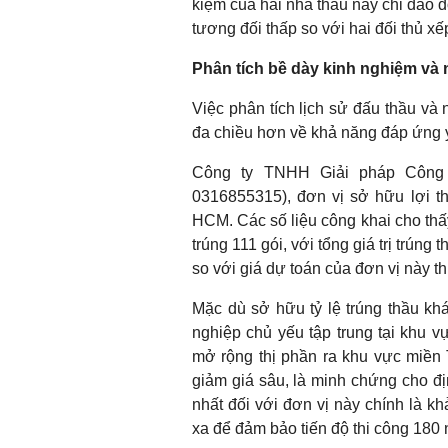
kiệm của hai nhà thầu này chỉ dao
tương đối thấp so với hai đối thủ xếp
Phân tích bề dày kinh nghiệm và
Việc phân tích lịch sử đấu thầu và
đa chiều hơn về khả năng đáp ứng y
Công ty TNHH Giải pháp Công
0316855315), đơn vị sở hữu lợi th
HCM. Các số liệu công khai cho thấ
trúng 111 gói, với tổng giá trị trúng 
so với giá dự toán của đơn vị này 
Mặc dù sở hữu tỷ lệ trúng thầu khá
nghiệp chủ yếu tập trung tại khu 
mở rộng thị phần ra khu vực miền T
giảm giá sâu, là minh chứng cho 
nhất đối với đơn vị này chính là kh
xa để đảm bảo tiến độ thi công 180 