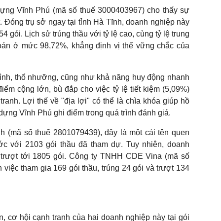
ựng Vĩnh Phú (mã số thuế 3000403967) cho thấy sự
. Đóng trụ sở ngay tại tỉnh Hà Tĩnh, doanh nghiệp này
4 gói. Lịch sử trúng thầu với tỷ lệ cao, cùng tỷ lệ trung
 toán ở mức 98,72%, khẳng định vị thế vững chắc của
hình, thổ nhưỡng, cũng như khả năng huy động nhanh
iểm cộng lớn, bù đắp cho việc tỷ lệ tiết kiệm (5,09%)
anh. Lợi thế về "địa lợi" có thể là chìa khóa giúp hồ
ựng Vĩnh Phú ghi điểm trong quá trình đánh giá.
(mã số thuế 2801079439), đây là một cái tên quen
ớc với 2103 gói thầu đã tham dự. Tuy nhiên, doanh
hi trượt tới 1805 gói. Công ty TNHH CDE Vina (mã số
việc tham gia 169 gói thầu, trúng 24 gói và trượt 134
 cơ hội cạnh tranh của hai doanh nghiệp này tại gói