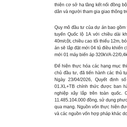
thiện cơ sở hạ tầng kết nối đồng bộ
dân và người tham gia giao thông t
Quy mô đầu tư của dự án bao gồm v
tuyến Quốc lộ 1A với chiều dài k
40m/cột, chiều cao tối thiểu 12m, b
án sẽ lắp đặt mới 04 tủ điều khiển
mới 01 máy biến áp 320kVA-22/0,4kV
Để hiện thực hóa các hạng mục thi
chủ đầu tư, đã tiến hành các thủ t
Ngày 23/04/2026, Quyết định 
01.XL+TB chính thức được ban hà
nghiệp xây lắp trên toàn quốc.
11.485.104.000 đồng, sử dụng phươn
qua mạng. Nguồn vốn thực hiện được
và các nguồn vốn hợp pháp khác do