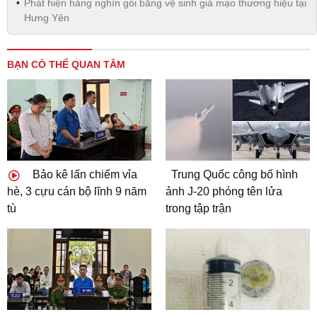
Phát hiện hàng nghìn gói băng vệ sinh giả mạo thương hiệu tại
Hưng Yên
BẠN CÓ THỂ QUAN TÂM
Bảo kê lấn chiếm vỉa
Trung Quốc công bố hình
hè, 3 cựu cán bộ lĩnh 9 năm
ảnh J-20 phóng tên lửa
tù
trong tập trận