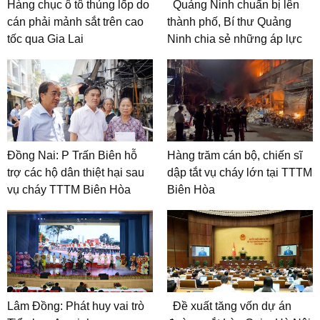
Hàng chục ô tô thủng lốp do
Quảng Ninh chuẩn bị lên
cán phải mảnh sắt trên cao
thành phố, Bí thư Quảng
tốc qua Gia Lai
Ninh chia sẻ những áp lực
Đồng Nai: P Trấn Biên hỗ
Hàng trăm cán bộ, chiến sĩ
trợ các hộ dân thiệt hại sau
dập tắt vụ cháy lớn tại TTTM
vụ cháy TTTM Biên Hòa
Biên Hòa
Lâm Đồng: Phát huy vai trò
Đề xuất tăng vốn dự án