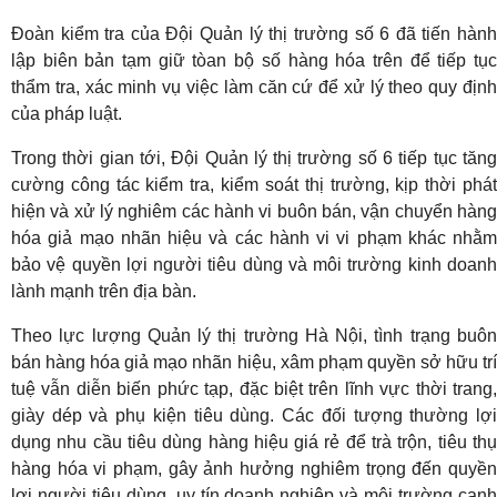
Đoàn kiểm tra của Đội Quản lý thị trường số 6 đã tiến hành
lập biên bản tạm giữ tòan bộ số hàng hóa trên để tiếp tục
thẩm tra, xác minh vụ việc làm căn cứ để xử lý theo quy định
của pháp luật.
Trong thời gian tới, Đội Quản lý thị trường số 6 tiếp tục tăng
cường công tác kiểm tra, kiểm soát thị trường, kịp thời phát
hiện và xử lý nghiêm các hành vi buôn bán, vận chuyển hàng
hóa giả mạo nhãn hiệu và các hành vi vi phạm khác nhằm
bảo vệ quyền lợi người tiêu dùng và môi trường kinh doanh
lành mạnh trên địa bàn.
Theo lực lượng Quản lý thị trường Hà Nội, tình trạng buôn
bán hàng hóa giả mạo nhãn hiệu, xâm phạm quyền sở hữu trí
tuệ vẫn diễn biến phức tạp, đặc biệt trên lĩnh vực thời trang,
giày dép và phụ kiện tiêu dùng. Các đối tượng thường lợi
dụng nhu cầu tiêu dùng hàng hiệu giá rẻ để trà trộn, tiêu thụ
hàng hóa vi phạm, gây ảnh hưởng nghiêm trọng đến quyền
lợi người tiêu dùng, uy tín doanh nghiệp và môi trường cạnh