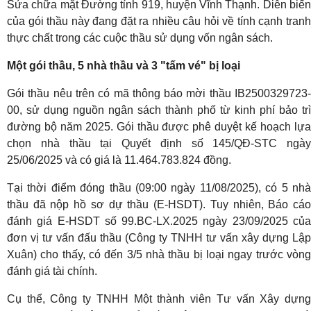
Sửa chữa mặt Đường tỉnh 919, huyện Vĩnh Thạnh. Diễn biến
của gói thầu này đang đặt ra nhiều câu hỏi về tính cạnh tranh
thực chất trong các cuộc thầu sử dụng vốn ngân sách.
Một gói thầu, 5 nhà thầu và 3 "tấm vé" bị loại
Gói thầu nêu trên có mã thông báo mời thầu IB2500329723-
00, sử dụng nguồn ngân sách thành phố từ kinh phí bảo trì
đường bộ năm 2025. Gói thầu được phê duyệt kế hoạch lựa
chọn nhà thầu tại Quyết định số 145/QĐ-STC ngày
25/06/2025 và có giá là 11.464.783.824 đồng.
Tại thời điểm đóng thầu (09:00 ngày 11/08/2025), có 5 nhà
thầu đã nộp hồ sơ dự thầu (E-HSDT). Tuy nhiên, Báo cáo
đánh giá E-HSDT số 99.BC-LX.2025 ngày 23/09/2025 của
đơn vị tư vấn đấu thầu (Công ty TNHH tư vấn xây dựng Lập
Xuân) cho thấy, có đến 3/5 nhà thầu bị loại ngay trước vòng
đánh giá tài chính.
Cụ thể, Công ty TNHH Một thành viên Tư vấn Xây dựng