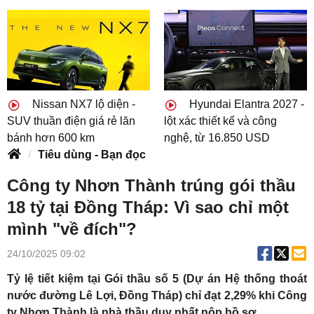
Nissan NX7 lộ diện -
Hyundai Elantra 2027 -
SUV thuần điện giá rẻ lăn
lột xác thiết kế và công
bánh hơn 600 km
nghệ, từ 16.850 USD
Tiêu dùng - Bạn đọc
Công ty Nhơn Thành trúng gói thầu
18 tỷ tại Đồng Tháp: Vì sao chỉ một
mình "về đích"?
24/10/2025 09:02
Tỷ lệ tiết kiệm tại Gói thầu số 5 (Dự án Hệ thống thoát
nước đường Lê Lợi, Đồng Tháp) chỉ đạt 2,29% khi Công
ty Nhơn Thành là nhà thầu duy nhất nộp hồ sơ.