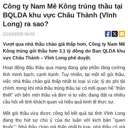
Công ty Nam Mê Kông trúng thầu tại
BQLDA khu vực Châu Thành (Vĩnh
Long) ra sao?
22/10/2025 04:02
Vượt qua nhà thầu chào giá thấp hơn, Công ty Nam Mê
Kông trúng gói thầu hơn 3,1 tỷ đồng do Ban QLDA khu
vực Châu Thành – Vĩnh Long phê duyệt.
Hoạt động đấu thầu qua mạng đang góp phần tăng cường
tính minh bạch, cạnh tranh. Tuy nhiên, tại một số gói thầu,
việc nhà thầu chào giá thấp nhất bị loại vì các lý do phi tài
chính, trong khi nhà thầu trúng thầu lại có mối quan hệ "thân
thiết" với bên mời thầu và đơn vị tư vấn, đang đặt ra nhiều
câu hỏi về tính khách quan và hiệu quả kinh tế thực sự.
Một gói thầu vừa được công bố kết quả tại tỉnh Vĩnh Long
đang thu hút sự chú ý của dư luận với kịch bản "quen
thuộc": Nhà thầu chào giá thấp nhất bị loại, nhà thầu có giá