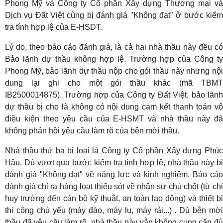
Phong Mỹ và Công ty Cổ phần Xây dựng Thương mại và
Dịch vụ Đất Việt cùng bị đánh giá "Không đạt" ở bước kiểm
tra tính hợp lệ của E-HSDT.
Lý do, theo báo cáo đánh giá, là cả hai nhà thầu này đều có
Bảo lãnh dự thầu không hợp lệ. Trường hợp của Công ty
Phong Mỹ, bảo lãnh dự thầu nộp cho gói thầu này nhưng nội
dung lại ghi cho một gói thầu khác (mã TBMT
IB2500014875). Trường hợp của Công ty Đất Việt, bảo lãnh
dự thầu bị cho là không có nội dung cam kết thanh toán vô
điều kiện theo yêu cầu của E-HSMT và nhà thầu này đã
không phản hồi yêu cầu làm rõ của bên mời thầu.
Nhà thầu thứ ba bị loại là Công ty Cổ phần Xây dựng Phúc
Hậu. Dù vượt qua bước kiểm tra tính hợp lệ, nhà thầu này bị
đánh giá "Không đạt" về năng lực và kinh nghiệm. Báo cáo
đánh giá chỉ ra hàng loạt thiếu sót về nhân sự chủ chốt (từ chỉ
huy trưởng đến cán bộ kỹ thuật, an toàn lao động) và thiết bị
thi công chủ yếu (máy đào, máy lu, máy rải...) . Dù bên mời
thầu đã yêu cầu làm rõ, nhà thầu này vẫn không cung cấp đủ