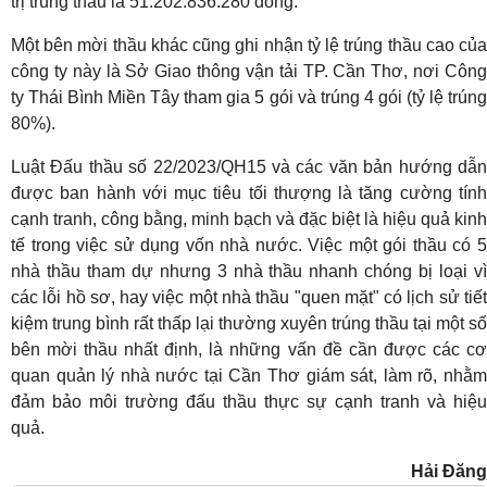
trị trúng thầu là 51.202.836.280 đồng.
Một bên mời thầu khác cũng ghi nhận tỷ lệ trúng thầu cao của
công ty này là Sở Giao thông vận tải TP. Cần Thơ, nơi Công
ty Thái Bình Miền Tây tham gia 5 gói và trúng 4 gói (tỷ lệ trúng
80%).
Luật Đấu thầu số 22/2023/QH15 và các văn bản hướng dẫn
được ban hành với mục tiêu tối thượng là tăng cường tính
cạnh tranh, công bằng, minh bạch và đặc biệt là hiệu quả kinh
tế trong việc sử dụng vốn nhà nước. Việc một gói thầu có 5
nhà thầu tham dự nhưng 3 nhà thầu nhanh chóng bị loại vì
các lỗi hồ sơ, hay việc một nhà thầu "quen mặt" có lịch sử tiết
kiệm trung bình rất thấp lại thường xuyên trúng thầu tại một số
bên mời thầu nhất định, là những vấn đề cần được các cơ
quan quản lý nhà nước tại Cần Thơ giám sát, làm rõ, nhằm
đảm bảo môi trường đấu thầu thực sự cạnh tranh và hiệu
quả.
Hải Đăng