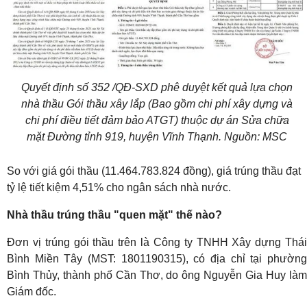
Quyết định số 352 /QĐ-SXD phê duyệt kết quả lựa chọn
nhà thầu Gói thầu xây lắp (Bao gồm chi phí xây dựng và
chi phí điều tiết đảm bảo ATGT) thuộc dự án Sửa chữa
mặt Đường tỉnh 919, huyện Vĩnh Thạnh. Nguồn: MSC
So với giá gói thầu (11.464.783.824 đồng), giá trúng thầu đạt
tỷ lệ tiết kiệm 4,51% cho ngân sách nhà nước.
Nhà thầu trúng thầu "quen mặt" thế nào?
Đơn vị trúng gói thầu trên là Công ty TNHH Xây dựng Thái
Bình Miền Tây (MST: 1801190315), có địa chỉ tại phường
Bình Thủy, thành phố Cần Thơ, do ông Nguyễn Gia Huy làm
Giám đốc.