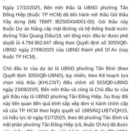
Ngày 17/10/2025, Bên mời thầu là UBND phường Tân
Đông Hiệp (thuộc TP HCM) đã tiến hành mở thầu Gói thầu
Xây dựng (Mã TBMT: IB2500434001-00). Gói thầu này
thuộc Dự án Nâng cấp mặt đường và hệ thống thoát nước
đường Trần Quang Diệu/18, với tổng mức đầu tư được phê
duyệt là 4.794.962.647 đồng theo Quyết định số 3055/QĐ-
UBND ngày 27/06/2025 của UBND thành phố Dĩ An (nay
thuộc TP HCM) .
Chủ đầu tư của dự án là UBND phường Tân Bình (theo
Quyết định 3055/QĐ-UBND), tuy nhiên, theo Kế hoạch lựa
chọn nhà thầu (KHLCNT) điều chỉnh số 503/QĐ-UBND
ngày 23/09/2025, Bên mời thầu và cũng là Chủ đầu tư của
gói thầu này là UBND phường Tân Đông Hiệp. Sự thay đổi
này liên quan đến quá trình sắp xếp đơn vị hành chính cấp
xã của TP HCM theo Nghị quyết số 1685/NQ-UBTVQH15,
có hiệu lực từ ngày 01/7/2025, theo đó phường Tân Bình và
một phần phường Tân Đông Hiệp (cũ, thuộc Dĩ An) đã được