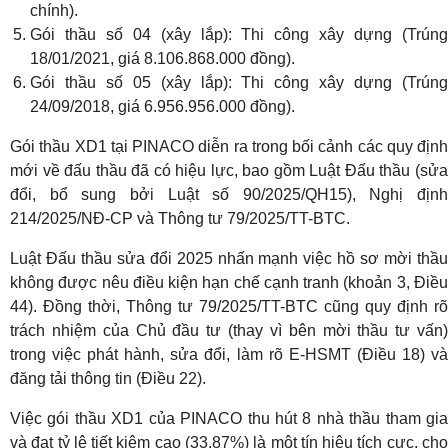
chính).
Gói thầu số 04 (xây lắp): Thi công xây dựng (Trúng
18/01/2021, giá 8.106.868.000 đồng).
Gói thầu số 05 (xây lắp): Thi công xây dựng (Trúng
24/09/2018, giá 6.956.956.000 đồng).
Gói thầu XD1 tại PINACO diễn ra trong bối cảnh các quy định
mới về đấu thầu đã có hiệu lực, bao gồm Luật Đấu thầu (sửa
đổi, bổ sung bởi Luật số 90/2025/QH15), Nghị định
214/2025/NĐ-CP và Thông tư 79/2025/TT-BTC.
Luật Đấu thầu sửa đổi 2025 nhấn mạnh việc hồ sơ mời thầu
không được nêu điều kiện hạn chế cạnh tranh (khoản 3, Điều
44). Đồng thời, Thông tư 79/2025/TT-BTC cũng quy định rõ
trách nhiệm của Chủ đầu tư (thay vì bên mời thầu tư vấn)
trong việc phát hành, sửa đổi, làm rõ E-HSMT (Điều 18) và
đăng tải thông tin (Điều 22).
Việc gói thầu XD1 của PINACO thu hút 8 nhà thầu tham gia
và đạt tỷ lệ tiết kiệm cao (33,87%) là một tín hiệu tích cực, cho