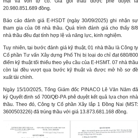
mại và vốn tự có. Giá gói thầu được phê duyệt là
20.980.851.689 đồng.
Báo cáo đánh giá E-HSDT (ngày 30/09/2025) ghi nhận sự
tham gia của 08 nhà thầu. Quá trình đánh giá cho thấy 8/8
nhà thầu đều đạt tính hợp lệ và năng lực, kinh nghiệm.
Tuy nhiên, tại bước đánh giá kỹ thuật, 01 nhà thầu là Công ty
Cổ phần Tư vấn Xây dựng Phố Thị bị loại do chỉ đạt 680/800
điểm kỹ thuật tối thiểu theo yêu cầu của E-HSMT. 07 nhà thầu
còn lại đều vượt qua bước kỹ thuật và được mở hồ sơ đề
xuất tài chính.
Ngày 15/10/2025, Tổng Giám đốc PINACO Lê Văn Năm đã
ký Quyết định số 700/QĐ-PA phê duyệt kết quả lựa chọn nhà
thầu. Theo đó, Công ty Cổ phần Xây lắp 1 Đồng Nai (MST:
3600503226) đã trúng thầu với giá 13.873.681.168 đồng.