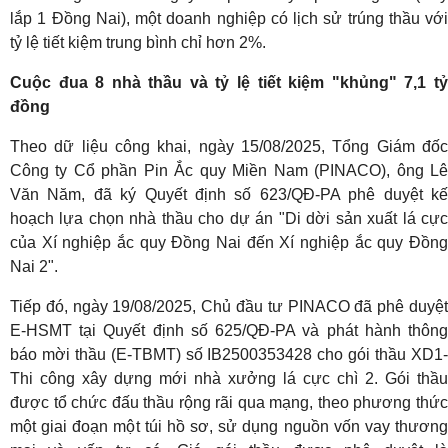
lắp 1 Đồng Nai), một doanh nghiệp có lịch sử trúng thầu với
tỷ lệ tiết kiệm trung bình chỉ hơn 2%.
Cuộc đua 8 nhà thầu và tỷ lệ tiết kiệm "khủng" 7,1 tỷ
đồng
Theo dữ liệu công khai, ngày 15/08/2025, Tổng Giám đốc
Công ty Cổ phần Pin Ắc quy Miền Nam (PINACO), ông Lê
Văn Năm, đã ký Quyết định số 623/QĐ-PA phê duyệt kế
hoạch lựa chọn nhà thầu cho dự án "Di dời sản xuất lá cực
của Xí nghiệp ắc quy Đồng Nai đến Xí nghiệp ắc quy Đồng
Nai 2".
Tiếp đó, ngày 19/08/2025, Chủ đầu tư PINACO đã phê duyệt
E-HSMT tại Quyết định số 625/QĐ-PA và phát hành thông
báo mời thầu (E-TBMT) số IB2500353428 cho gói thầu XD1-
Thi công xây dựng mới nhà xưởng lá cực chì 2. Gói thầu
được tổ chức đấu thầu rộng rãi qua mạng, theo phương thức
một giai đoạn một túi hồ sơ, sử dụng nguồn vốn vay thương