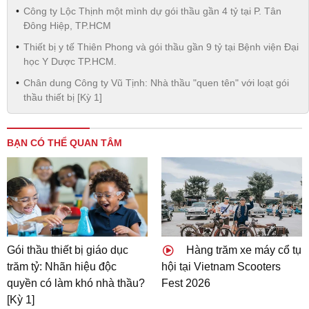
Công ty Lộc Thịnh một mình dự gói thầu gần 4 tỷ tại P. Tân
Đông Hiệp, TP.HCM
Thiết bị y tế Thiên Phong và gói thầu gần 9 tỷ tại Bệnh viện Đại
học Y Dược TP.HCM.
Chân dung Công ty Vũ Tịnh: Nhà thầu "quen tên" với loạt gói
thầu thiết bị [Kỳ 1]
BẠN CÓ THỂ QUAN TÂM
Gói thầu thiết bị giáo dục
Hàng trăm xe máy cổ tụ
trăm tỷ: Nhãn hiệu độc
hội tại Vietnam Scooters
quyền có làm khó nhà thầu?
Fest 2026
[Kỳ 1]