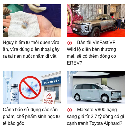
Nguy hiểm từ thói quen vừa
Bán tải VinFast VF
ăn, vừa dùng điện thoại gây
Wild lộ diện bản thương
ra tai nạn nuốt nhầm dị vật
mại, sẽ có thêm động cơ
EREV?
Cảnh báo sử dụng các sản
Maextro V800 hạng
phẩm, chế phẩm sinh học từ
sang giá từ 2,7 tỷ đồng có gì
tế bào gốc
cạnh tranh Toyota Alphard?