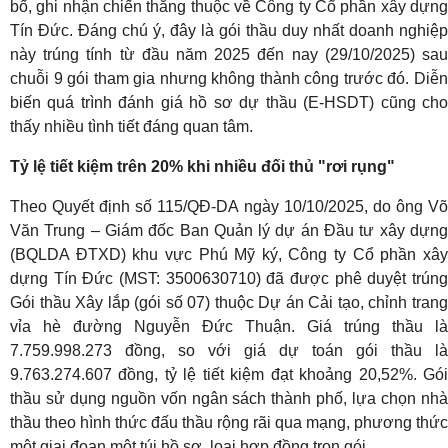
bố, ghi nhận chiến thắng thuộc về Công ty Cổ phần xây dựng
Tín Đức. Đáng chú ý, đây là gói thầu duy nhất doanh nghiệp
này trúng tính từ đầu năm 2025 đến nay (29/10/2025) sau
chuỗi 9 gói tham gia nhưng không thành công trước đó. Diễn
biến quá trình đánh giá hồ sơ dự thầu (E-HSDT) cũng cho
thấy nhiều tình tiết đáng quan tâm.
Tỷ lệ tiết kiệm trên 20% khi nhiều đối thủ "rơi rụng"
Theo Quyết định số 115/QĐ-DA ngày 10/10/2025, do ông Võ
Văn Trung – Giám đốc Ban Quản lý dự án Đầu tư xây dựng
(BQLDA ĐTXD) khu vực Phú Mỹ ký, Công ty Cổ phần xây
dựng Tín Đức (MST: 3500630710) đã được phê duyệt trúng
Gói thầu Xây lắp (gói số 07) thuộc Dự án Cải tạo, chỉnh trang
vỉa hè đường Nguyễn Đức Thuận. Giá trúng thầu là
7.759.998.273 đồng, so với giá dự toán gói thầu là
9.763.274.607 đồng, tỷ lệ tiết kiệm đạt khoảng 20,52%. Gói
thầu sử dụng nguồn vốn ngân sách thành phố, lựa chọn nhà
thầu theo hình thức đấu thầu rộng rãi qua mạng, phương thức
một giai đoạn một túi hồ sơ, loại hợp đồng trọn gói.