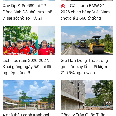
Xây lắp Điện 689 tại TP
Cận cảnh BMW X1
Đồng Nai: Đối thủ trượt thầu
2026 chính hãng Việt Nam,
vì sai sót hồ sơ [Kỳ 2]
chốt giá 1,668 tỷ đồng
Lịch học năm 2026-2027:
Gia Hân Đồng Tháp trúng
Khai giảng ngày 5/9, thi tốt
gói thầu xây lắp, tiết kiệm
nghiệp tháng 6
21,76% ngân sách
4 nhà thầu cạnh tranh gói
Công ty Trần Quốc Tuấn