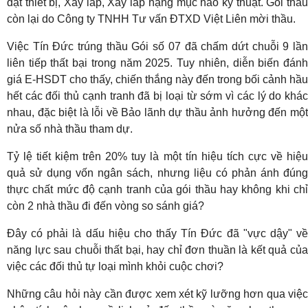
đặt thiết bị, Xây lắp, Xây lắp hạng mục hào kỹ thuật. Gói thầu
còn lại do Công ty TNHH Tư vấn ĐTXD Việt Liên mời thầu.
Việc Tín Đức trúng thầu Gói số 07 đã chấm dứt chuỗi 9 lần
liên tiếp thất bại trong năm 2025. Tuy nhiên, diễn biến đánh
giá E-HSDT cho thấy, chiến thắng này đến trong bối cảnh hầu
hết các đối thủ cạnh tranh đã bị loại từ sớm vì các lý do khác
nhau, đặc biệt là lỗi về Bảo lãnh dự thầu ảnh hưởng đến một
nửa số nhà thầu tham dự.
Tỷ lệ tiết kiệm trên 20% tuy là một tín hiệu tích cực về hiệu
quả sử dụng vốn ngân sách, nhưng liệu có phản ánh đúng
thực chất mức độ cạnh tranh của gói thầu hay không khi chỉ
còn 2 nhà thầu đi đến vòng so sánh giá?
Đây có phải là dấu hiệu cho thấy Tín Đức đã "vực dậy" về
năng lực sau chuỗi thất bại, hay chỉ đơn thuần là kết quả của
việc các đối thủ tự loại mình khỏi cuộc chơi?
Những câu hỏi này cần được xem xét kỹ lưỡng hơn qua việc