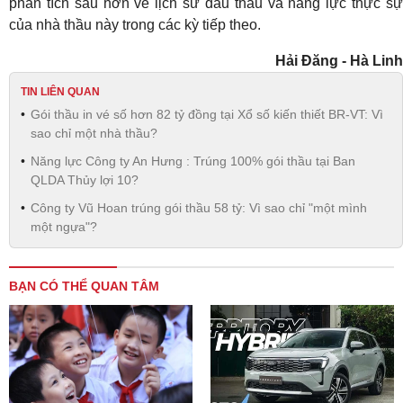
phân tích sâu hơn về lịch sử đấu thầu và năng lực thực sự
của nhà thầu này trong các kỳ tiếp theo.
Hải Đăng - Hà Linh
TIN LIÊN QUAN
Gói thầu in vé số hơn 82 tỷ đồng tại Xổ số kiến thiết BR-VT: Vì
sao chỉ một nhà thầu?
Năng lực Công ty An Hưng : Trúng 100% gói thầu tại Ban
QLDA Thủy lợi 10?
Công ty Vũ Hoan trúng gói thầu 58 tỷ: Vì sao chỉ "một mình
một ngựa"?
BẠN CÓ THỂ QUAN TÂM