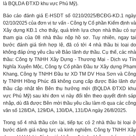
là BQLDA ĐTXD khu vực Phú Mỹ).
Báo cáo đánh giá E-HSDT số 0210/2025/BCĐG-KD.1 ngày
02/10/2025 của đơn vị tư vấn - Công ty Cổ phần Kiểm định và
Xây dựng KĐ.1 cho thấy, quá trình lựa chọn nhà thầu có sự
tham gia của 08 nhà thầu nộp hồ sơ. Tuy nhiên, ngay tại
bước đánh giá tính hợp lệ, đã có tới 4 nhà thầu bị loại do
không đáp ứng yêu cầu về Bảo lãnh dự thầu. Cụ thể, các nhà
thầu: Công ty TNHH Xây Dựng - Thương Mại - Dịch vụ Tín
Nghĩa Xuyên Mộc, Công ty Cổ phần Đầu tư Xây dựng Phạm
Khang, Công ty TNHH Đầu tư XD TM DV Hoa Sơn và Công
ty TNHH Hồng Phúc đã không cung cấp được Bảo lãnh dự
thầu cập nhật tên Bên thụ hưởng mới (BQLDA ĐTXD khu
vực Phú Mỹ) sau khi đơn vị này đổi tên theo quyết định sáp
nhập, dù đã được Bên mời thầu yêu cầu làm rõ qua các công
văn số 128/DA, 129/DA, 130/DA, 131/DA ngày 26/8/2025.
Trong số 4 nhà thầu còn lại, tiếp tục có 2 nhà thầu bị loại ở
bước đánh giá năng lực và kinh nghiệm. Công ty TNHH Xây