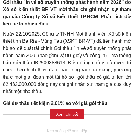
Gói thầu "In vé số truyền thống phát hành năm 2026" do
Xổ số kiến thiết BR-VT mời thầu chỉ ghi nhận sự tham
gia của Công ty Xổ số kiến thiết TP.HCM. Phân tích dữ
liệu hé lộ nhiều điều.
Ngày 22/10/2025, Công ty TNHH Một thành viên Xổ số kiến
thiết tỉnh Bà Rịa - Vũng Tàu (XSKT BR-VT) đã tiến hành mở
hồ sơ đề xuất tài chính Gói thầu "In vé số truyền thống phát
hành năm 2026 (bao gồm vật tư giấy và công in)", mã thông
báo mời thầu IB2500388613. Điều đáng chú ý, dù được tổ
chức theo hình thức đấu thầu rộng rãi qua mạng, phương
thức một giai đoạn một túi hồ sơ, gói thầu có giá trị lên tới
82.432.000.000 đồng này chỉ ghi nhận sự tham gia của duy
nhất một nhà thầu.
Giá dự thầu tiết kiệm 2,61% so với giá gói thầu
Xem chi tiết