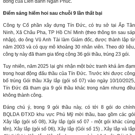
đồng của Liên danh Ngân Phúc.
Điểm sáng hiếm hoi sau chuỗi 9 lần thất bại
Công ty Cổ phần xây dựng Tín Đức, có trụ sở tại Ấp Tân
Ninh, Xã Châu Pha, TP Hồ Chí Minh (theo thông tin sau sáp
nhập), do ông Vũ Anh Tài làm Giám đốc, được thành lập từ
năm 2003 và có quy mô khoảng 30 nhân viên. Theo dữ liệu,
công ty này đã tham gia tổng cộng 36 gói thầu, trúng 23 gói.
Tuy nhiên, năm 2025 lại ghi nhận một bức tranh khá ảm đạm
trong hoạt động đấu thầu của Tín Đức. Trước khi được công
bố trúng Gói thầu Xây lắp (gói số 07) vào ngày 10/10/2025,
Tín Đức đã tham gia 9 gói thầu khác trong năm nhưng đều
không thành công.
Đáng chú ý, trong 9 gói thầu này, có tới 8 gói do chính
BQLDA ĐTXD khu vực Phú Mỹ mời thầu, bao gồm các gói
Xây lắp (gói số 08), Xây lắp (gói số 07 - một gói khác cùng
tên), Xây lắp (gói số 06), Xây lắp (Gói số 15) , Xây lắp và lắp