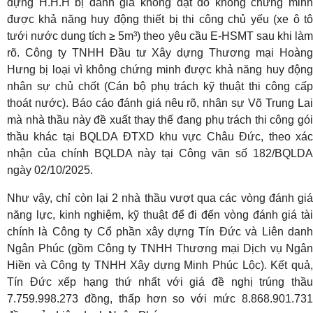
dựng H.H.H bị đánh giá không đạt do không chứng minh
được khả năng huy động thiết bị thi công chủ yếu (xe ô tô
tưới nước dung tích ≥ 5m³) theo yêu cầu E-HSMT sau khi làm
rõ. Công ty TNHH Đầu tư Xây dựng Thương mại Hoàng
Hưng bị loại vì không chứng minh được khả năng huy động
nhân sự chủ chốt (Cán bộ phụ trách kỹ thuật thi công cấp
thoát nước). Báo cáo đánh giá nêu rõ, nhân sự Võ Trung Lai
mà nhà thầu này đề xuất thay thế đang phụ trách thi công gói
thầu khác tại BQLDA ĐTXD khu vực Châu Đức, theo xác
nhận của chính BQLDA này tại Công văn số 182/BQLDA
ngày 02/10/2025.
Như vậy, chỉ còn lại 2 nhà thầu vượt qua các vòng đánh giá
năng lực, kinh nghiệm, kỹ thuật để đi đến vòng đánh giá tài
chính là Công ty Cổ phần xây dựng Tín Đức và Liên danh
Ngân Phúc (gồm Công ty TNHH Thương mại Dịch vụ Ngân
Hiền và Công ty TNHH Xây dựng Minh Phúc Lộc). Kết quả,
Tín Đức xếp hạng thứ nhất với giá đề nghị trúng thầu
7.759.998.273 đồng, thấp hơn so với mức 8.868.901.731