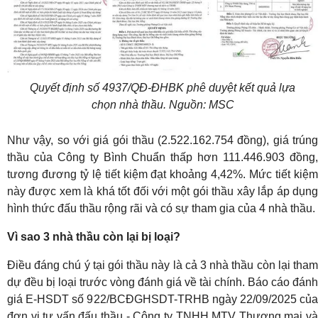
Quyết định số 4937/QĐ-ĐHBK phê duyệt kết quả lựa
chọn nhà thầu. Nguồn: MSC
Như vậy, so với giá gói thầu (2.522.162.754 đồng), giá trúng
thầu của Công ty Bình Chuẩn thấp hơn 111.446.903 đồng,
tương đương tỷ lệ tiết kiệm đạt khoảng 4,42%. Mức tiết kiệm
này được xem là khá tốt đối với một gói thầu xây lắp áp dụng
hình thức đấu thầu rộng rãi và có sự tham gia của 4 nhà thầu.
Vì sao 3 nhà thầu còn lại bị loại?
Điều đáng chú ý tại gói thầu này là cả 3 nhà thầu còn lại tham
dự đều bị loại trước vòng đánh giá về tài chính. Báo cáo đánh
giá E-HSDT số 922/BCĐGHSDT-TRHB ngày 22/09/2025 của
đơn vị tư vấn đấu thầu - Công ty TNHH MTV Thương mại và