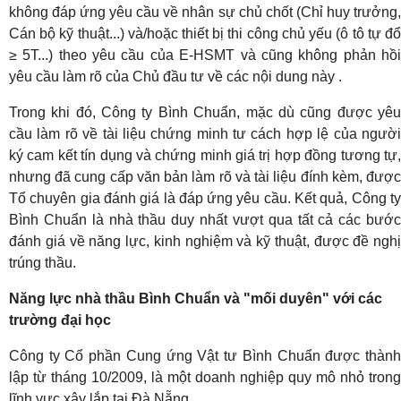
không đáp ứng yêu cầu về nhân sự chủ chốt (Chỉ huy trưởng,
Cán bộ kỹ thuật...) và/hoặc thiết bị thi công chủ yếu (ô tô tự đổ
≥ 5T...) theo yêu cầu của E-HSMT và cũng không phản hồi
yêu cầu làm rõ của Chủ đầu tư về các nội dung này .
Trong khi đó, Công ty Bình Chuẩn, mặc dù cũng được yêu
cầu làm rõ về tài liệu chứng minh tư cách hợp lệ của người
ký cam kết tín dụng và chứng minh giá trị hợp đồng tương tự,
nhưng đã cung cấp văn bản làm rõ và tài liệu đính kèm, được
Tổ chuyên gia đánh giá là đáp ứng yêu cầu. Kết quả, Công ty
Bình Chuẩn là nhà thầu duy nhất vượt qua tất cả các bước
đánh giá về năng lực, kinh nghiệm và kỹ thuật, được đề nghị
trúng thầu.
Năng lực nhà thầu Bình Chuẩn và "mối duyên" với các
trường đại học
Công ty Cổ phần Cung ứng Vật tư Bình Chuẩn được thành
lập từ tháng 10/2009, là một doanh nghiệp quy mô nhỏ trong
lĩnh vực xây lắp tại Đà Nẵng.