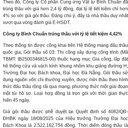
Theo đó, Công ty Cổ phần Cung ứng Vật tư Bình Chuẩn đã
trúng thầu với giá hơn 2,4 tỷ đồng, đạt tỷ lệ tiết kiệm chỉ hơn
4% so với giá gói thầu. Đáng chú ý, đây là nhà thầu duy nhất
vượt qua vòng đánh giá E-HSDT
.
Công ty Bình Chuẩn trúng thầu với tỷ lệ tiết kiệm
4,42%
Theo thông tin được công khai trên Hệ thống mạng đấu thầu
quốc gia, Gói thầu số 03: Thi công xây dựng công trình (Mã
TBMT: IB2500346815-00) thuộc hạng mục Gia công, lắp đặt
hệ thống cửa và vách kính khung nhôm khu giảng đường H,
Trường Đại học Bách khoa, Đại học Đà Nẵng. Gói thầu sử
dụng nguồn vốn chi thường xuyên, được mời thầu theo hình
thức đấu thầu rộng rãi qua mạng, phương thức một giai đoạn
một túi hồ sơ. Loại hợp đồng là trọn gói với thời gian thực
hiện 45 ngày.
Giá gói thầu được phê duyệt tại Quyết định số 4082/QĐ-
ĐHBK ngày 18/08/2025 của Hiệu trưởng Trường Đại học
Bách Khoa là 2.522.162.754 đồng. Thời điểm đóng thầu là