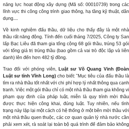
năng lực hoạt động xây dựng (Mã số: 00010739) trong các
lĩnh vực thi công công trình giao thông, hạ tầng kỹ thuật, dân
dụng....
Về kinh nghiệm đấu thầu, dữ liệu cho thấy đây là một nhà
thầu rất năng động. Tính đến cuối tháng 7/2025, Công ty San
lấp Bạc Liêu đã tham gia tổng cộng 68 gói thầu, trúng 53 gói
với tổng giá trị trúng thầu (bao gồm cả vai trò độc lập và liên
danh) lên đến hơn 482 tỷ đồng.
Trao đổi với phóng viên,
Luật sư Võ Quang Vinh (Đoàn
Luật sư tỉnh Vĩnh Long)
cho biết: "Mục tiêu của đấu thầu l
tìm ra nhà thầu tốt nhất với chi phí hợp lý nhất thông qua cạnh
tranh. Việc một gói thầu chỉ có một nhà thầu tham gia không vi
phạm quy định của pháp luật, miễn là quy trình mời thầu
được thực hiện công khai, đúng luật. Tuy nhiên, nếu tình
trạng này lặp lại một cách có hệ thống ở một bên mời thầu với
một nhà thầu quen thuộc, các cơ quan quản lý nhà nước cần
phải xem xét, rà soát lại toàn bộ quá trình để đảm bảo không