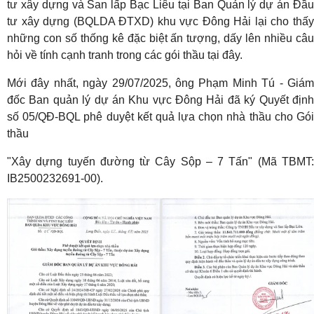
tư xây dựng và San lấp Bạc Liêu tại Ban Quản lý dự án Đầu
tư xây dựng (BQLDA ĐTXD) khu vực Đông Hải lại cho thấy
những con số thống kê đặc biệt ấn tượng, dấy lên nhiều câu
hỏi về tính cạnh tranh trong các gói thầu tại đây.
Mới đây nhất, ngày 29/07/2025, ông Phạm Minh Tú - Giám
đốc Ban quản lý dự án Khu vực Đông Hải đã ký Quyết định
số 05/QĐ-BQL phê duyệt kết quả lựa chọn nhà thầu cho Gói
thầu
"Xây dựng tuyến đường từ Cây Sộp – 7 Tấn" (Mã TBMT:
IB2500232691-00).