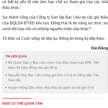
có bất kỳ yếu tố nào làm hạn chế sự tham gia của các nhà
thầu khác."
Sự thành công của Công ty San lấp Bạc Liêu tại các gói thầu
của BQLDA ĐTXD khu vực Đông Hải là do năng lực thực sự
vượt trội hay còn có những nguyên nhân nào khác?
Tri thức và Cuộc sống
sẽ tiếp tục thông tin trong kỳ tiếp theo.
Hải Đăng
TIN LIÊN QUAN
BV Quân Dân y Bạc Liêu chọn nhà thầu thuê máy MRI: Tiết
kiệm 84 triệu đồng cho gói 46 tỷ
Nguyễn Quý Bạc Liêu trúng gói hơn 2,5 tỷ từ Xăng dầu Tây
Nam Bộ
Huyện Hồng Dân chọn nhà thầu lát gạch vỉa hè gần 9 tỷ
BẠN CÓ THỂ QUAN TÂM