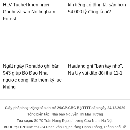
HLV Tuchel khen ngợi
kín tiếng có tổng tài sản hơn
Guehi và sao Nottingham
54.000 tỷ đồng là ai?
Forest
Ngất ngây Ronaldo ghi bàn
Haaland ghi "bàn tay nhỏ",
943 giúp Bồ Đào Nha
Na Uy vùi dập đối thủ 11-1
ngược dòng, lập thêm kỷ lục
khủng
Giấy phép hoạt động báo chí số 29/GP-CBC Bộ TTTT cấp ngày 24/12/2020
Tổng biên tập:
Nhà báo Nguyễn Thị Mai Hương
Tòa soạn:
Số 70 Trần Hưng Đạo, phường Cửa Nam, Hà Nội.
VPĐD tại TP.HCM:
590/24 Phan Văn Trị, phường Hạnh Thông, Thành phố Hồ