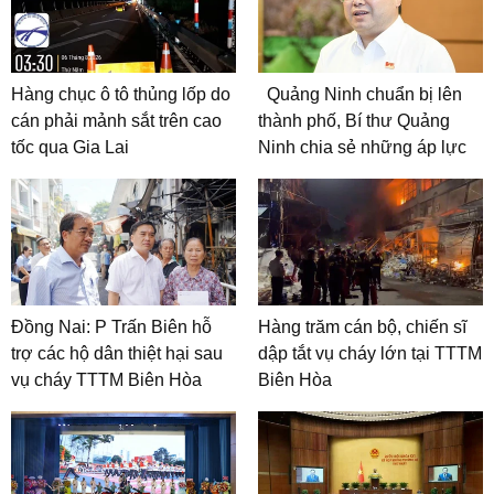
Hàng chục ô tô thủng lốp do
Quảng Ninh chuẩn bị lên
cán phải mảnh sắt trên cao
thành phố, Bí thư Quảng
tốc qua Gia Lai
Ninh chia sẻ những áp lực
Đồng Nai: P Trấn Biên hỗ
Hàng trăm cán bộ, chiến sĩ
trợ các hộ dân thiệt hại sau
dập tắt vụ cháy lớn tại TTTM
vụ cháy TTTM Biên Hòa
Biên Hòa