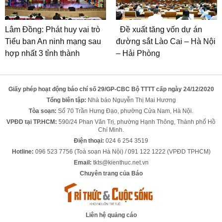
Lâm Đồng: Phát huy vai trò
Đề xuất tăng vốn dự án
Tiểu ban An ninh mạng sau
đường sắt Lào Cai – Hà Nội
hợp nhất 3 tỉnh thành
– Hải Phòng
Giấy phép hoạt động báo chí số 29/GP-CBC Bộ TTTT cấp ngày 24/12/2020
Tổng biên tập:
Nhà báo Nguyễn Thị Mai Hương
Tòa soạn:
Số 70 Trần Hưng Đạo, phường Cửa Nam, Hà Nội.
VPĐD tại TP.HCM:
590/24 Phan Văn Trị, phường Hạnh Thông, Thành phố Hồ
Chí Minh.
Điện thoại:
024 6 254 3519
Hotline:
096 523 7756 (Toà soạn Hà Nội) / 091 122 1222 (VPĐD TPHCM)
Email:
tkts@kienthuc.net.vn
Chuyên trang của Báo
Liên hệ quảng cáo