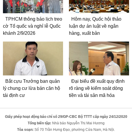
TPHCM thông báo lịch treo
Hôm nay, Quốc hội thảo
cờ Tổ quốc và nghỉ lễ Quốc
luận dự án luật về ngân
khánh 2/9/2026
hàng, xuất bản
Bắt cựu Trưởng ban quản
Đại biểu đề xuất quy định
lý chung cư lừa bán căn hộ
rõ ràng về kiểm soát dòng
tái định cư
tiền và tài sản mã hóa
Giấy phép hoạt động báo chí số 29/GP-CBC Bộ TTTT cấp ngày 24/12/2020
Tổng biên tập:
Nhà báo Nguyễn Thị Mai Hương
Tòa soạn:
Số 70 Trần Hưng Đạo, phường Cửa Nam, Hà Nội.