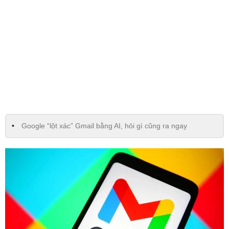
Google “lột xác” Gmail bằng AI, hỏi gì cũng ra ngay