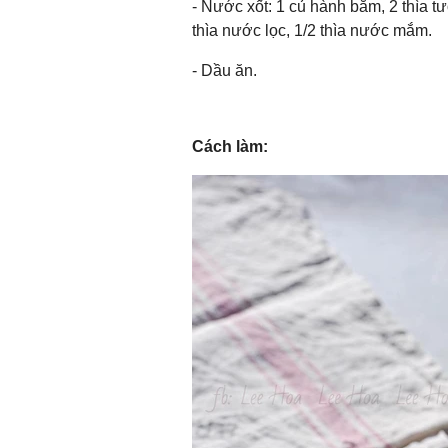
- Nước xốt: 1 củ hành băm, 2 thìa tư
thìa nước lọc, 1/2 thìa nước mắm.
- Dầu ăn.
Cách làm: