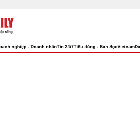
oanh nghiệp - Doanh nhân
Tin 24/7
Tiêu dùng - Bạn đọc
VietnamDa