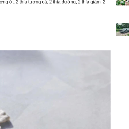
ơng ớt, 2 thìa tương cà, 2 thìa đường, 2 thìa giấm, 2