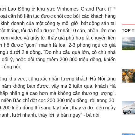
ười Lao Động ở khu vực Vinhomes Grand Park (TP
loạt căn hộ liên tục được chốt cọc bởi các khách hàng
kinh doanh của một công ty môi giới bất động sản tại
ột tháng, tôi đã bán được ít nhất 10 căn, phần lớn cho
TOP T
xem video và giấy tờ, thấy giá phù hợp là chuyển tiền
n hộ được "gom" mạnh là loại 2-3 phòng ngủ có giá
ngủ dưới 2 tỉ đồng. "Do nhu cầu quá lớn, có chủ nhà
 đổi ý, hoặc đòi tăng thêm 200-300 triệu đồng, khiến
 - ông nói.
cùng khu vực, cũng xác nhận lượng khách Hà Nội tăng
 cả năm không bán được, vậy mà 2 tuần qua, khách Hà
 chấp nhận giá cao hơn mà không cần thương lượng".
miền Bắc chỉ đặt cọc 200-300 triệu đồng, rồi trong 30-
200 triệu đồng thì sang tay luôn, thay vì đợi đến ngày
h, lướt nhanh, thấy lời là bán ngay" - bà nói.