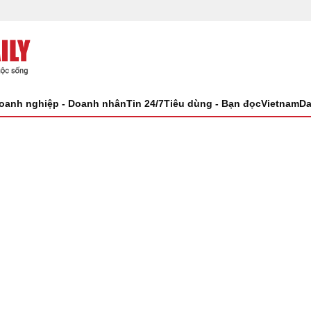
oanh nghiệp - Doanh nhân
Tin 24/7
Tiêu dùng - Bạn đọc
VietnamDa