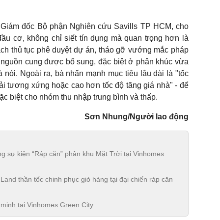
 Giám đốc Bộ phận Nghiên cứu Savills TP HCM, cho
ầu cơ, không chỉ siết tín dụng mà quan trọng hơn là
ách thủ tục phê duyệt dự án, tháo gỡ vướng mắc pháp
Khi nguồn cung được bổ sung, đặc biệt ở phân khúc vừa
bà nói. Ngoài ra, bà nhấn mạnh mục tiêu lâu dài là "tốc
i tương xứng hoặc cao hơn tốc độ tăng giá nhà" - để
c biệt cho nhóm thu nhập trung bình và thấp.
Sơn Nhung/Người lao động
g sự kiện “Ráp căn” phân khu Mặt Trời tại Vinhomes
and thần tốc chinh phục giỏ hàng tại đại chiến ráp căn
minh tại Vinhomes Green City