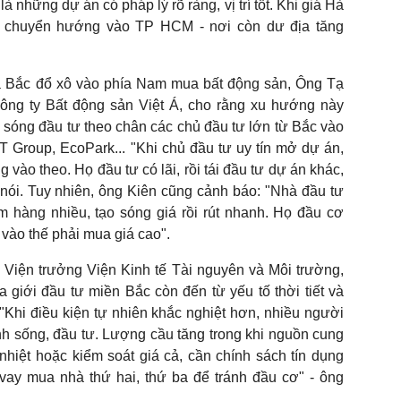
 những dự án có pháp lý rõ ràng, vị trí tốt. Khi giá Hà
ư chuyển hướng vào TP HCM - nơi còn dư địa tăng
ía Bắc đổ xô vào phía Nam mua bất động sản, Ông Tạ
ng ty Bất động sản Việt Á, cho rằng xu hướng này
n sóng đầu tư theo chân các chủ đầu tư lớn từ Bắc vào
Group, EcoPark... "Khi chủ đầu tư uy tín mở dự án,
 vào theo. Họ đầu tư có lãi, rồi tái đầu tư dự án khác,
g nói. Tuy nhiên, ông Kiên cũng cảnh báo: "Nhà đầu tư
hàng nhiều, tạo sóng giá rồi rút nhanh. Họ đầu cơ
vào thế phải mua giá cao".
 Viện trưởng Viện Kinh tế Tài nguyên và Môi trường,
giới đầu tư miền Bắc còn đến từ yếu tố thời tiết và
 "Khi điều kiện tự nhiên khắc nghiệt hơn, nhiều người
h sống, đầu tư. Lượng cầu tăng trong khi nguồn cung
hiệt hoặc kiểm soát giá cả, cần chính sách tín dụng
 vay mua nhà thứ hai, thứ ba để tránh đầu cơ" - ông