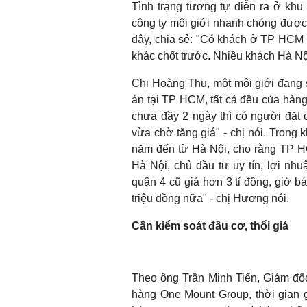
Tình trạng tương tự diễn ra ở khu
công ty môi giới nhanh chóng được
đây, chia sẻ: "Có khách ở TP HCM 
khác chốt trước. Nhiều khách Hà N
Chị Hoàng Thu, một môi giới đang 
án tại TP HCM, tất cả đều của hàng
chưa đầy 2 ngày thì có người đặt c
vừa chờ tăng giá" - chị nói. Trong
năm đến từ Hà Nội, cho rằng TP HC
Hà Nội, chủ đầu tư uy tín, lợi nh
quận 4 cũ giá hơn 3 tỉ đồng, giờ b
triệu đồng nữa" - chị Hương nói.
Cần kiểm soát đầu cơ, thổi giá
Theo ông Trần Minh Tiến, Giám đố
hàng One Mount Group, thời gian