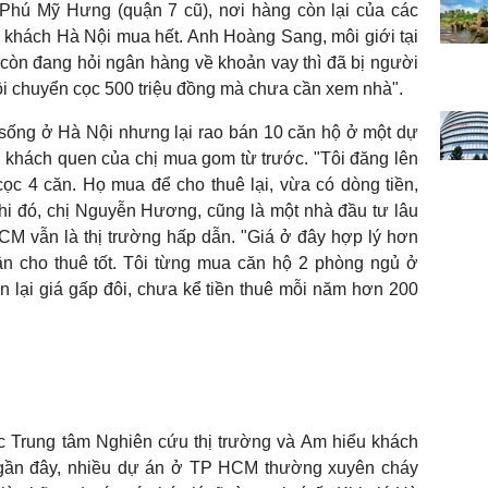
 Phú Mỹ Hưng (quận 7 cũ), nơi hàng còn lại của các
 khách Hà Nội mua hết. Anh Hoàng Sang, môi giới tại
còn đang hỏi ngân hàng về khoản vay thì đã bị người
ội chuyển cọc 500 triệu đồng mà chưa cần xem nhà".
sống ở Hà Nội nhưng lại rao bán 10 căn hộ ở một dự
 khách quen của chị mua gom từ trước. "Tôi đăng lên
ọc 4 căn. Họ mua để cho thuê lại, vừa có dòng tiền,
 khi đó, chị Nguyễn Hương, cũng là một nhà đầu tư lâu
M vẫn là thị trường hấp dẫn. "Giá ở đây hợp lý hơn
uận cho thuê tốt. Tôi từng mua căn hộ 2 phòng ngủ ở
án lại giá gấp đôi, chưa kể tiền thuê mỗi năm hơn 200
c Trung tâm Nghiên cứu thị trường và Am hiểu khách
 gần đây, nhiều dự án ở TP HCM thường xuyên cháy