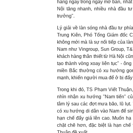
hàng ngay trong ngày mở bán, nhất là
Nội tăng nhanh, nhiều nhà đầu t
trưởng".
Lý giải về làn sóng nhà đầu tư ph
Trung Kiên, Phó Tổng Giám đốc Cô
không mới mà là sự nối tiếp của là
Nam như Vingroup, Sun Group, T&T 
khách hàng thân thiết từ Hà Nội cũng
tạo thành vòng xoay liên tục" - ôn
miền Bắc thường có xu hướng gom 
mạnh, khiến người mua để ở bị đẩy 
Trong khi đó, TS Phạm Viết Thuận,
nhìn nhận xu hướng "Nam tiến" của 
tâm lý sau các đợt mưa bão, lũ lụt.
có xu hướng di dân vào Nam để sin
hạn chế đẩy giá lên cao. Muốn hạ n
chặt chẽ hơn, đặc biệt là hạn chế
Thuận đề xuất.