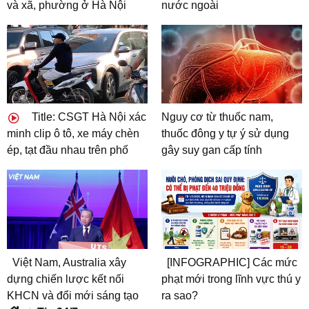
và xã, phường ở Hà Nội
nước ngoài
Title: CSGT Hà Nội xác
Nguy cơ từ thuốc nam,
minh clip ô tô, xe máy chèn
thuốc đông y tự ý sử dụng
ép, tạt đầu nhau trên phố
gây suy gan cấp tính
Việt Nam, Australia xây
[INFOGRAPHIC] Các mức
dựng chiến lược kết nối
phạt mới trong lĩnh vực thú y
KHCN và đổi mới sáng tạo
ra sao?