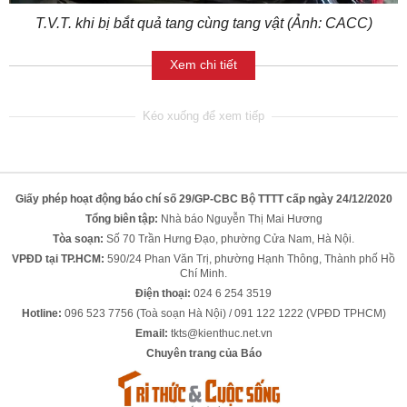
T.V.T. khi bị bắt quả tang cùng tang vật (Ảnh: CACC)
Xem chi tiết
Giấy phép hoạt động báo chí số 29/GP-CBC Bộ TTTT cấp ngày 24/12/2020
Tổng biên tập:
Nhà báo Nguyễn Thị Mai Hương
Tòa soạn:
Số 70 Trần Hưng Đạo, phường Cửa Nam, Hà Nội.
VPĐD tại TP.HCM:
590/24 Phan Văn Trị, phường Hạnh Thông, Thành phố Hồ
Chí Minh.
Điện thoại:
024 6 254 3519
Hotline:
096 523 7756 (Toà soạn Hà Nội) / 091 122 1222 (VPĐD TPHCM)
Email:
tkts@kienthuc.net.vn
Chuyên trang của Báo