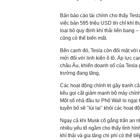
Bản báo cáo tài chính cho thấy Tesl
việc bán 595 triệu USD tín chỉ khí 
loại bỏ quy định khí thải liên bang –
cũng có thể biến mất.
Bên cạnh đó, Tesla còn đối mặt với
mới đối với linh kiện ô tô. Áp lực c
châu Âu, khiến doanh số của Tesla g
trường đang tăng.
Các hoạt động chính trị gây tranh 
kêu gọi cắt giảm mạnh bộ máy chính
Một số nhà đầu tư Phố Wall lo ngại 
tuyên bố sẽ "lùi lại" khỏi các hoạt độ
Ngay cả khi Musk cố gắng trấn an n
nhiều yếu tố ngầm cho thấy tình hìn
khí thải và gia tăng chi phí có thể ti