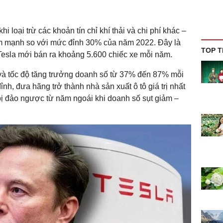
hi loại trừ các khoản tín chỉ khí thải và chi phí khác –
iảm mạnh so với mức đỉnh 30% của năm 2022. Đây là
TOP T
Tesla mới bán ra khoảng 5.600 chiếc xe mỗi năm.
 và tốc độ tăng trưởng doanh số từ 37% đến 87% mỗi
ỉnh, đưa hãng trở thành nhà sản xuất ô tô giá trị nhất
 bị đảo ngược từ năm ngoái khi doanh số sụt giảm –