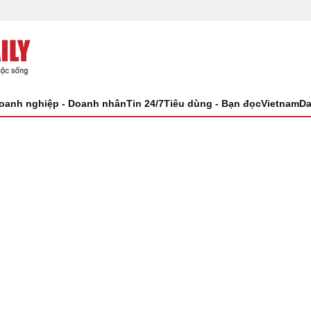
oanh nghiệp - Doanh nhân
Tin 24/7
Tiêu dùng - Bạn đọc
VietnamDa