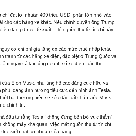
a chỉ đạt lợi nhuận 409 triệu USD, phần lớn nhờ vào
thải cho các hãng xe khác. Nếu chính quyền ông Trump
 điều đang được đề xuất – thì nguồn thu từ tín chỉ này
 nguy cơ chi phí gia tăng do các mức thuế nhập khẩu
ạnh tranh từ các hãng xe điện, đặc biệt ở Trung Quốc và
iảm ngay cả khi tổng doanh số xe điện toàn thị
cãi của Elon Musk, như ủng hộ các đảng cực hữu và
 phủ, đang ảnh hưởng tiêu cực đến hình ảnh Tesla.
thiệt hại thương hiệu sẽ kéo dài, bất chấp việc Musk
ng chính trị.
hà đầu tư rằng Tesla "không đứng bên bờ vực thẳm",
h không mấy khả quan. Việc mất nguồn thu từ tín chỉ
ếp tục siết chặt lợi nhuận của hãng.