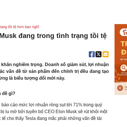
rạng tồi tệ hơn bạn nghĩ
usk đang trong tình trạng tồi tệ
ó khăn nghiêm trọng. Doanh số giảm sút, lợi nhuận
Các vấn đề từ sản phẩm đến chính trị đều đang tạo
ừng là biểu tượng đổi mới này.
 đề gì?
 báo cáo mức lợi nhuận ròng sụt tới 71% trong quý
 bị lu mờ bởi tuyên bố CEO Elon Musk sẽ rút khỏi một
hực tế cho thấy Tesla đang mắc phải những vấn đề tài