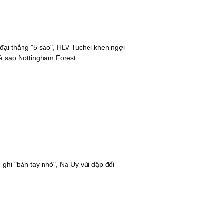
đại thắng "5 sao", HLV Tuchel khen ngợi
à sao Nottingham Forest
 ghi "bàn tay nhỏ", Na Uy vùi dập đối
1