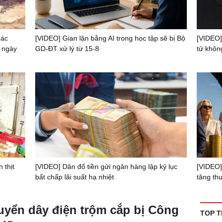
các
[VIDEO] Gian lận bằng AI trong học tập sẽ bị Bộ
[VIDEO]
 ngày
GD-ĐT xử lý từ 15-8
tử khôn
 thịt
[VIDEO] Dân đổ tiền gửi ngân hàng lập kỷ lục
[VIDEO]
bất chấp lãi suất hạ nhiệt
tăng th
uyển dây điện trộm cắp bị Công
TOP T