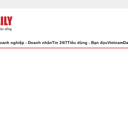
oanh nghiệp - Doanh nhân
Tin 24/7
Tiêu dùng - Bạn đọc
VietnamDa