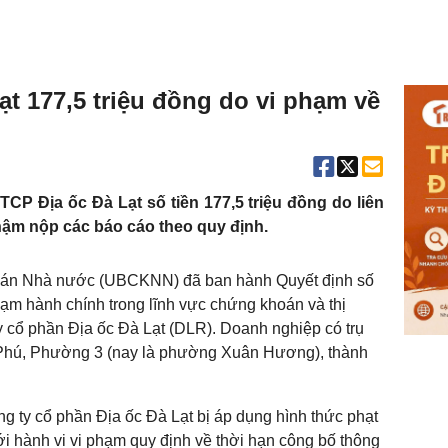
ạt 177,5 triệu đồng do vi phạm về
 Địa ốc Đà Lạt số tiền 177,5 triệu đồng do liên
hậm nộp các báo cáo theo quy định.
oán Nhà nước (UBCKNN) đã ban hành Quyết định số
m hành chính trong lĩnh vực chứng khoán và thị
 cổ phần Địa ốc Đà Lạt (DLR). Doanh nghiệp có trụ
n Phú, Phường 3 (nay là phường Xuân Hương), thành
g ty cổ phần Địa ốc Đà Lạt bị áp dụng hình thức phạt
i hành vi vi phạm quy định về thời hạn công bố thông