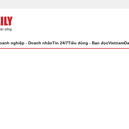
oanh nghiệp - Doanh nhân
Tin 24/7
Tiêu dùng - Bạn đọc
VietnamDa