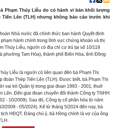
 Phạm Thúy Liễu do có hành vi bán khối lượng
 Tiến Lên (TLH) nhưng không báo cáo trước khi
khoán Nhà nước đã chính thức ban hành Quyết định
phạm hành chính trong lĩnh vực chứng khoán và thị
Thúy Liễu, người có địa chỉ cư trú tại số 10/119
à phường Tam Hòa), thành phố Biên Hòa, tỉnh Đồng
húy Liễu là người có liên quan đến bà Phạm Thị
 đoàn Thép Tiến Lên (TLH). Được biết, bà Phạm Thị
 vai trò Quản lý trong giai đoạn 1993 - 2001, thuở
n Lên. Đến giai đoạn chuyển đổi thành Công ty TNHH
02 - 10/2009). Sau đó, Công ty cổ phần hóa từ năm
0/2009 - 05/2024). Kể từ tháng 5/2024 đến nay, bà
tịch HĐQT. Đáng chú ý, bà Hồng chính là vợ của ông
TLH.