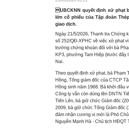
UBCKNN quyết định xử phạt bà
lớn cổ phiếu của Tập đoàn Thép
giao dịch.
Ngày 21/5/2026, Thanh tra Chứng 
số 252/QĐ-XPHC về việc xử phạt vi 
trường chứng khoán đối với bà Phạm 
KP3, phường Tam Hiệp (trước đây l
Nai.
Theo quyết định xử phạt, bà Phạm T
Hồng, Tổng giám đốc của CTCP Tập
Hồng sinh năm 1968. Bà khởi đầu với
Công ty vẫn còn dùng tên DNTN Tiế
Tiến Lên, bà giữ chức Giám đốc (20
2009, bà giữ chức Tổng Giám đốc (1
đảm nhận cương vị mới là Phó Chủ 
Nguyễn Mạnh Hà - Chủ tịch HĐQT 