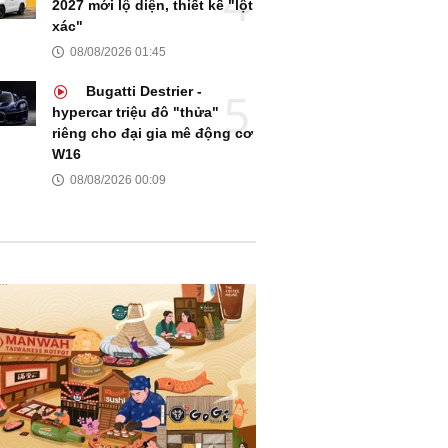
2027 mới lộ diện, thiết kế "lột
xác"
08/08/2026 01:45
Bugatti Destrier -
hypercar triệu đô "thửa"
riêng cho đại gia mê động cơ
W16
08/08/2026 00:09