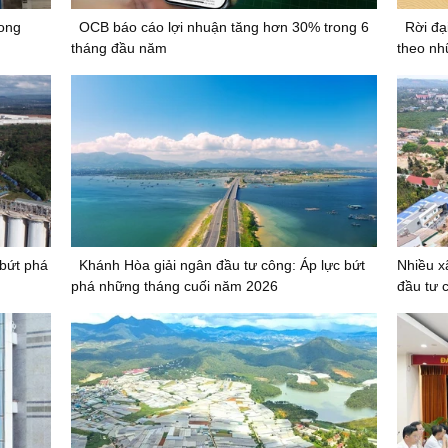
rong
OCB báo cáo lợi nhuận tăng hơn 30% trong 6
Rời đạ
tháng đầu năm
theo nh
 bứt phá
Khánh Hòa giải ngân đầu tư công: Áp lực bứt
Nhiều x
phá những tháng cuối năm 2026
đầu tư 