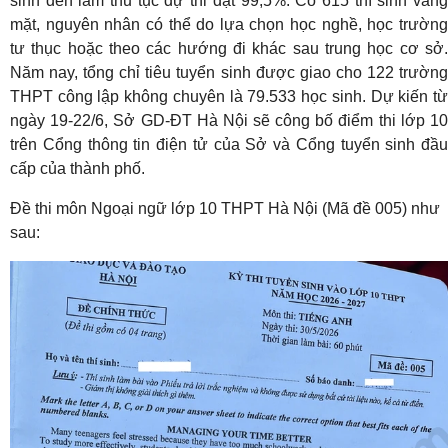
sinh đến làm thủ tục dự thi đạt 99,5%. Có 615 thí sinh vắng
mặt, nguyên nhân có thể do lựa chọn học nghề, học trường
tư thục hoặc theo các hướng đi khác sau trung học cơ sở.
Năm nay, tổng chỉ tiêu tuyển sinh được giao cho 122 trường
THPT công lập không chuyên là 79.533 học sinh. Dự kiến từ
ngày 19-22/6, Sở GD-ĐT Hà Nội sẽ công bố điểm thi lớp 10
trên Cổng thông tin điện tử của Sở và Cổng tuyển sinh đầu
cấp của thành phố.
Đề thi môn Ngoại ngữ lớp 10 THPT Hà Nội (Mã đề 005) như
sau: