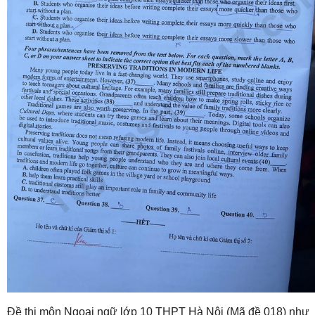
​Đề thi môn Ngoại ngữ lớp 10 THPT Hà Nội (Mã đề 018) như