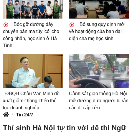
Bóc gỡ đường dây
Bổ sung quy định mới
chuyên bán ma túy 'cỏ' cho
về hoạt động của ban đại
công nhân, học sinh ở Hà
diện cha mẹ học sinh
Tĩnh
ĐBQH Châu Văn Minh đề
Cảnh sát giao thông Hà Nội
xuất giảm chồng chéo thủ
mở đường đưa người bị rắn
tục doanh nghiệp
cắn đi cấp cứu
Tin 24/7
Thí sinh Hà Nội tự tin với đề thi Ngữ