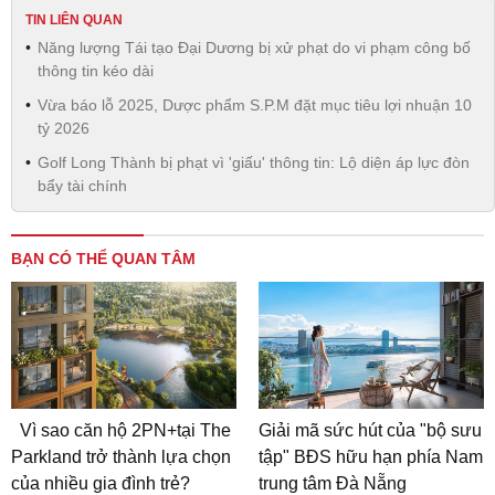
TIN LIÊN QUAN
Năng lượng Tái tạo Đại Dương bị xử phạt do vi phạm công bố
thông tin kéo dài
Vừa báo lỗ 2025, Dược phẩm S.P.M đặt mục tiêu lợi nhuận 10
tỷ 2026
Golf Long Thành bị phạt vì 'giấu' thông tin: Lộ diện áp lực đòn
bẩy tài chính
BẠN CÓ THỂ QUAN TÂM
Vì sao căn hộ 2PN+tại The
Giải mã sức hút của "bộ sưu
Parkland trở thành lựa chọn
tập" BĐS hữu hạn phía Nam
của nhiều gia đình trẻ?
trung tâm Đà Nẵng