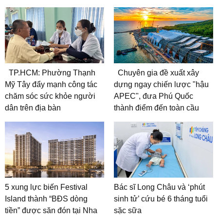
TP.HCM: Phường Thạnh
Chuyên gia đề xuất xây
Mỹ Tây đẩy mạnh công tác
dựng ngay chiến lược "hậu
chăm sóc sức khỏe người
APEC", đưa Phú Quốc
dân trên địa bàn
thành điểm đến toàn cầu
5 xung lực biến Festival
Bác sĩ Long Châu và ‘phút
Island thành “BĐS dòng
sinh tử’ cứu bé 6 tháng tuổi
tiền” được săn đón tại Nha
sặc sữa