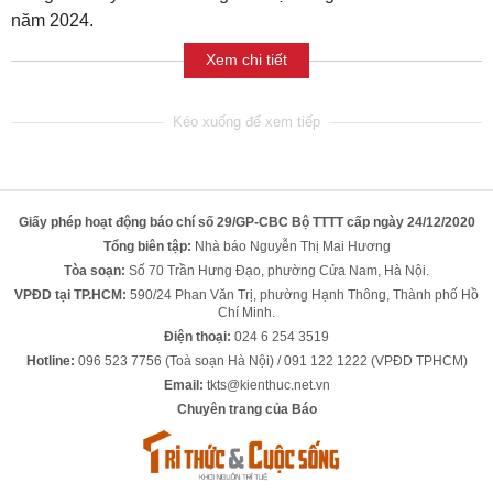
năm 2024.
Xem chi tiết
Giấy phép hoạt động báo chí số 29/GP-CBC Bộ TTTT cấp ngày 24/12/2020
Tổng biên tập:
Nhà báo Nguyễn Thị Mai Hương
Tòa soạn:
Số 70 Trần Hưng Đạo, phường Cửa Nam, Hà Nội.
VPĐD tại TP.HCM:
590/24 Phan Văn Trị, phường Hạnh Thông, Thành phố Hồ
Chí Minh.
Điện thoại:
024 6 254 3519
Hotline:
096 523 7756 (Toà soạn Hà Nội) / 091 122 1222 (VPĐD TPHCM)
Email:
tkts@kienthuc.net.vn
Chuyên trang của Báo