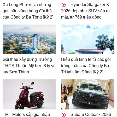
Xã Long Phước và những
Hyundai Stargazer X
gói thầu vắng bóng đối thủ
2026 đẹp như SUV sắp ra
của Công ty Bá Tòng [Kỳ 2]
mắt, từ 769 triệu đồng
Gói thầu xây dựng Trường
Hiệu quả kinh tế từ các gói
THCS Thuận Mỹ hơn 8 tỷ về
trúng thầu của Công ty Bá
tay Sơn Thịnh
Trí tại Lâm Đồng [Kỳ 2]
TMT Motors sắp gia nhập
Subaru Outback 2026