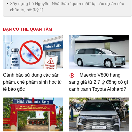
Xây dựng Lê Nguyên: Nhà thầu “quen mặt” tại các dự án sửa
chữa trụ sở [Kỳ 1]
BẠN CÓ THỂ QUAN TÂM
Cảnh báo sử dụng các sản
Maextro V800 hạng
phẩm, chế phẩm sinh học từ
sang giá từ 2,7 tỷ đồng có gì
tế bào gốc
cạnh tranh Toyota Alphard?