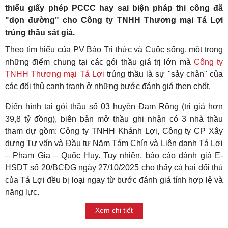
thiếu giấy phép PCCC hay sai biện pháp thi công đã
"dọn đường" cho Công ty TNHH Thương mại Tá Lợi
trúng thầu sát giá.
Theo tìm hiểu của PV Báo Tri thức và Cuộc sống, một trong
những điểm chung tại các gói thầu giá trị lớn mà
Công ty
TNHH Thương mại Tá Lợi
trúng thầu là sự "sảy chân" của
các đối thủ cạnh tranh ở những bước đánh giá then chốt.
Điển hình tại gói thầu số 03 huyện Đam Rông (trị giá hơn
39,8 tỷ đồng), biên bản mở thầu ghi nhận có 3 nhà thầu
tham dự gồm: Công ty TNHH Khánh Lợi, Công ty CP Xây
dựng Tư vấn và Đầu tư Năm Tám Chín và Liên danh Tá Lợi
– Phạm Gia – Quốc Huy. Tuy nhiên, báo cáo đánh giá E-
HSDT số 20/BCĐG ngày 27/10/2025 cho thấy cả hai đối thủ
của Tá Lợi đều bị loại ngay từ bước đánh giá tính hợp lệ và
năng lực.
Xem chi tiết