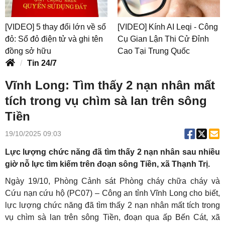
[VIDEO] 5 thay đổi lớn về sổ
[VIDEO] Kính AI Leqi - Công
đỏ: Sổ đỏ điện tử và ghi tên
Cụ Gian Lận Thi Cử Đỉnh
đồng sở hữu
Cao Tại Trung Quốc
Tin 24/7
Vĩnh Long: Tìm thấy 2 nạn nhân mất
tích trong vụ chìm sà lan trên sông
Tiền
19/10/2025 09:03
Lực lượng chức năng đã tìm thấy 2 nạn nhân sau nhiều
giờ nỗ lực tìm kiếm trên đoạn sông Tiền, xã Thạnh Trị.
Ngày 19/10, Phòng Cảnh sát Phòng cháy chữa cháy và
Cứu nạn cứu hộ (PC07) – Công an tỉnh Vĩnh Long cho biết,
lực lượng chức năng đã tìm thấy 2 nạn nhân mất tích trong
vụ chìm sà lan trên sông Tiền, đoạn qua ấp Bến Cát, xã