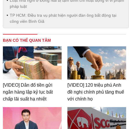
Loạt nhà nghỉ ở Đồng Nai bị tạm đình chỉ hoạt động vì vi phạm
pháp luật
TP HCM: Điều tra vụ phát hiện người đàn ông bất động tại
công viên Bình Giã
BẠN CÓ THỂ QUAN TÂM
[VIDEO] Dân đổ tiền gửi
[VIDEO] 120 triệu phú Anh
ngân hàng lập kỷ lục bất
đề nghị chính phủ tăng thuế
chấp lãi suất hạ nhiệt
với chính họ