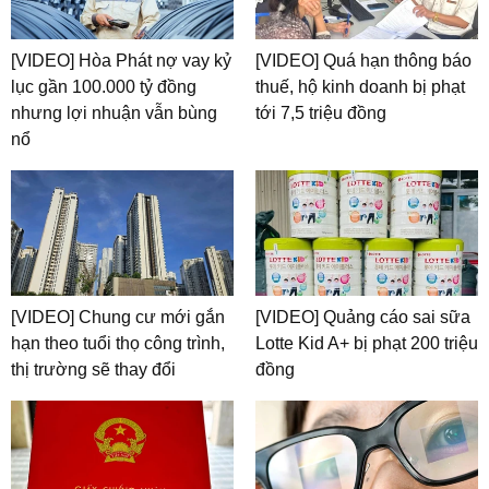
[VIDEO] Hòa Phát nợ vay kỷ
[VIDEO] Quá hạn thông báo
lục gần 100.000 tỷ đồng
thuế, hộ kinh doanh bị phạt
nhưng lợi nhuận vẫn bùng
tới 7,5 triệu đồng
nổ
[VIDEO] Chung cư mới gắn
[VIDEO] Quảng cáo sai sữa
hạn theo tuổi thọ công trình,
Lotte Kid A+ bị phạt 200 triệu
thị trường sẽ thay đổi
đồng